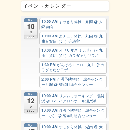
イベントカレンダー
8月
10:00 AM
すっきり体操 湖南
@ 大
10
郷会館
月
10:00 AM
楽チェア体操 丸由
@ 丸
2026
由百貨店（5F）会議室
10:30 AM
オドリマス（ラボ）
@ 丸
由百貨店（5F）カラダまなびラボ
1:30 PM
がんばるエアロ 丸由
@ カ
ラダまなびラボ
2:00 PM
介護予防智頭 総合センタ
ー月曜
@ 智頭町総合センター
8月
10:00 AM
リズムウオーキング 湯梨
12
浜
@ ハワイアロハホール湯梨浜
水
10:00 AM
介護予防智頭 総合センタ
2026
ー（水）
@ 智頭町総合センター
8月
10:00 AM
すっきり体操 湖南
@ 大