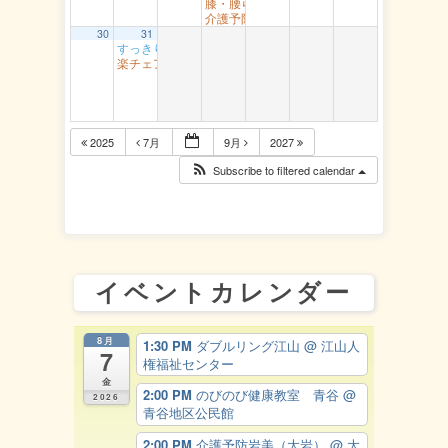
膝・腰らくらく教室 醇風
1:30 PM
介護予防智頭 山形
2:00 PM
30
31
すっきり体操 湖南
10:00 AM
楽チェア体操 丸由
10:00 AM
2025
7月
9月
2027
Subscribe to filtered calendar
イベントカレンダー
8月
1:30 PM
ダブルリング江山
@ 江山人
7
権福祉センター
金
2:00 PM
のびのび健康教室 青谷
@
2026
青谷地区公民館
2:00 PM
介護予防岩美（大岩）
@ 大