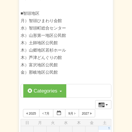
■智頭地区
月）智頭ひまわり会館
水）智頭町総合センター
水）山形第一地区公民館
木）土師地区公民館
木）山郷地区若杉ホール
木）芦津どんぐりの館
木）富沢地区公民館
金）那岐地区公民館
Categories
2025
7月
9月
2027
日
月
火
水
木
金
土
1