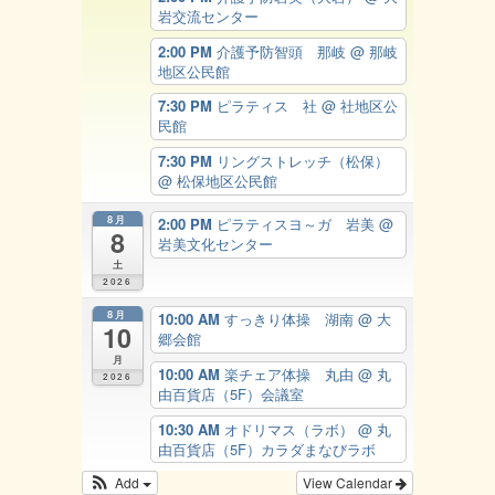
岩交流センター
2:00 PM
介護予防智頭 那岐
@ 那岐
地区公民館
7:30 PM
ピラティス 社
@ 社地区公
民館
7:30 PM
リングストレッチ（松保）
@ 松保地区公民館
8月
2:00 PM
ピラティスヨ～ガ 岩美
@
8
岩美文化センター
土
2026
8月
10:00 AM
すっきり体操 湖南
@ 大
10
郷会館
月
10:00 AM
楽チェア体操 丸由
@ 丸
2026
由百貨店（5F）会議室
10:30 AM
オドリマス（ラボ）
@ 丸
由百貨店（5F）カラダまなびラボ
Add
View Calendar