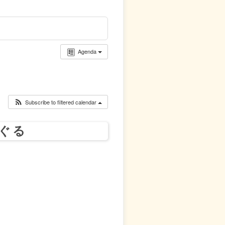
Agenda
Subscribe to filtered calendar
んぐる
！