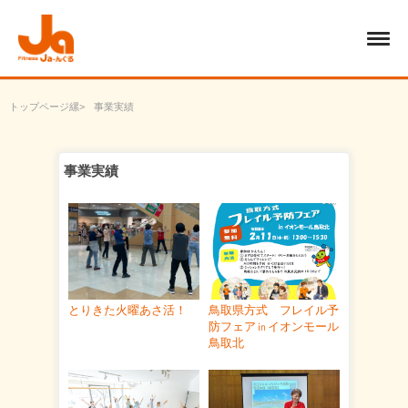
トップページ
事業実績
事業実績
とりきた火曜あさ活！
鳥取県方式 フレイル予
防フェア㏌イオンモール
鳥取北