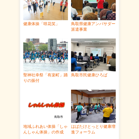
健康体操「咲花笑」
鳥取県健康アンバサダー
派遣事業
聖神社幸祭「有楽町」踊
鳥取市民健康ひろば
りの振付
地域ふれあい体操「しゃ
はばたけとっとり健康増
んしゃん体操」の作成
進フォーラム