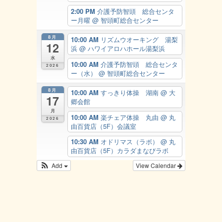
2:00 PM
介護予防智頭 総合センタ
ー月曜
@ 智頭町総合センター
8月
10:00 AM
リズムウオーキング 湯梨
12
浜
@ ハワイアロハホール湯梨浜
水
10:00 AM
介護予防智頭 総合センタ
2026
ー（水）
@ 智頭町総合センター
8月
10:00 AM
すっきり体操 湖南
@ 大
17
郷会館
月
10:00 AM
楽チェア体操 丸由
@ 丸
2026
由百貨店（5F）会議室
10:30 AM
オドリマス（ラボ）
@ 丸
由百貨店（5F）カラダまなびラボ
Add
View Calendar