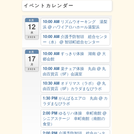
イベントカレンダー
8月
10:00 AM
リズムウオーキング 湯梨
12
浜
@ ハワイアロハホール湯梨浜
水
10:00 AM
介護予防智頭 総合センタ
2026
ー（水）
@ 智頭町総合センター
8月
10:00 AM
すっきり体操 湖南
@ 大
17
郷会館
月
10:00 AM
楽チェア体操 丸由
@ 丸
2026
由百貨店（5F）会議室
10:30 AM
オドリマス（ラボ）
@ 丸
由百貨店（5F）カラダまなびラボ
1:30 PM
がんばるエアロ 丸由
@ カ
ラダまなびラボ
2:00 PM
ゆるリハ体操 幸町南館
@
シニアステージ 幸町南館（南館の
食堂）
2:00 PM
介護予防智頭 総合センタ