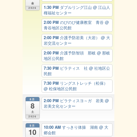
金
1:30 PM
ダブルリング江山
@ 江山人
2026
権福祉センター
2:00 PM
のびのび健康教室 青谷
@
青谷地区公民館
2:00 PM
介護予防岩美（大岩）
@ 大
岩交流センター
2:00 PM
介護予防智頭 那岐
@ 那岐
地区公民館
7:30 PM
ピラティス 社
@ 社地区公
民館
7:30 PM
リングストレッチ（松保）
@ 松保地区公民館
8月
2:00 PM
ピラティスヨ～ガ 岩美
@
8
岩美文化センター
土
2026
8月
10:00 AM
すっきり体操 湖南
@ 大
10
郷会館