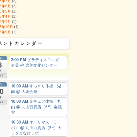
16年7月
(2)
16年6月
(3)
16年5月
(1)
16年4月
(1)
16年1月
(1)
15年10月
(1)
15年9月
(1)
ベントカレンダー
月
2:00 PM
ピラティスヨ～ガ
8
岩美
@ 岩美文化センター
土
26
月
10:00 AM
すっきり体操 湖
0
南
@ 大郷会館
月
10:00 AM
楽チェア体操 丸
26
由
@ 丸由百貨店（5F）会議
室
10:30 AM
オドリマス（ラ
ボ）
@ 丸由百貨店（5F）カ
ラダまなびラボ