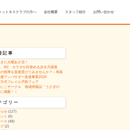
ィットネスクラブの方へ
会社概要
スタッフ紹介
お問い合わせ
着記事
りきた火曜あさ活！
12、9/2 カラダが目覚める歩き方講座
ロの指導を直接受けてみませんか？～鳥取
康アンバサダー派遣事業2026
取方式フレイル予防フェア
こにこサークル 地域情報誌「うさぎの
」に掲載！！
テゴリー
知らせ
(127)
ベント
(6)
ュース
(48)
ログ
(2)