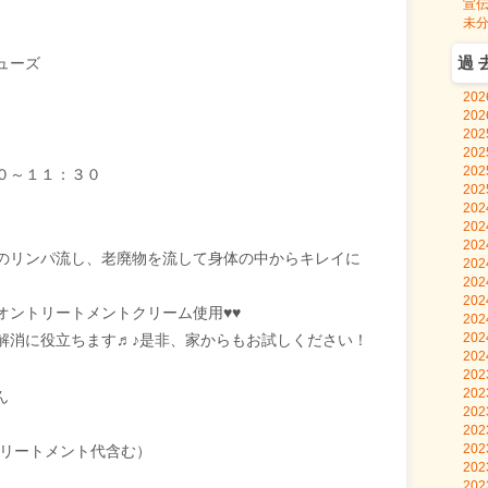
宣
未
過
ューズ
20
20
20
20
20
０～１１：３０
20
20
20
20
のリンパ流し、老廃物を流して身体の中からキレイに
20
20
20
オントリートメントクリーム使用♥♥
20
20
解消に役立ちます♬♪是非、家からもお試しください！
20
20
20
ん
20
20
20
トリートメント代含む）
20
20