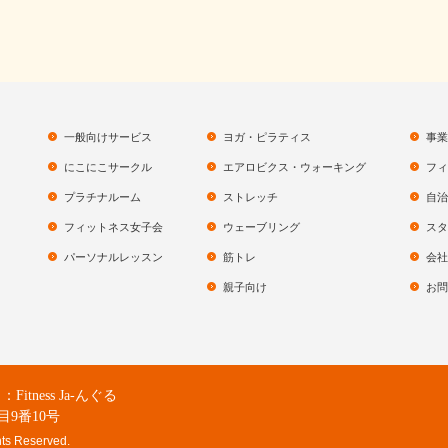
一般向けサービス
ヨガ・ピラティス
事業
にこにこサークル
エアロビクス・ウォーキング
フィ
プラチナルーム
ストレッチ
自治
フィットネス女子会
ウェーブリング
スタ
パーソナルレッスン
筋トレ
会社
親子向け
お問
ness Ja-んぐる
目9番10号
hts Reserved.