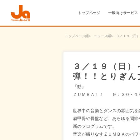
トップページ
一般向けサービス
トップページ
ニュース
３／１９（日）
３／１９（日）
弾！！とりぎん
『動』
ＺＵＭＢＡ！！ ９：３０～１
世界中の音楽とダンスの雰囲気を
肩甲骨や骨盤など、あらゆる関節
新のプログラムです。
音楽が織りなすＺＵＭＢＡのパワ