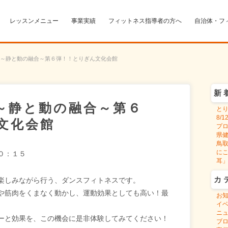
レッスンメニュー
事業実績
フィットネス指導者の方へ
自治体・フ
～静と動の融合～第６弾！！とりぎん文化会館
新
～静と動の融合～第６
と
8/
文化会館
プ
県健
鳥
に
０：１５
耳
カ
楽しみながら行う、ダンスフィトネスです。
や筋肉をくまなく動かし、運動効果としても高い！最
お
イ
ニ
ーと効果を、この機会に是非体験してみてください！
ブ