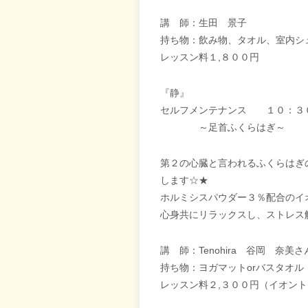
講 師：生田 景子
持ち物：飲み物、タオル、室内シ
レッスン料１,８００円
『静』
セルフメンテナンス １０：３
～足首ふくらはぎ～
第２の心臓と言われるふくらはぎ
します☆★
ホルミシスパウダー３％配合のイ
心身共にリラックスし、ストレス
講 師：Tenohira 谷岡 奈美さ
持ち物：ヨガマットorバスタオル
レッスン料２,３００円（イオン