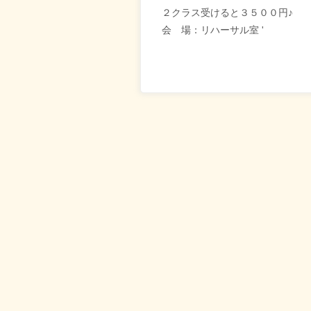
２クラス受けると３５００円♪
会 場：リハーサル室
'