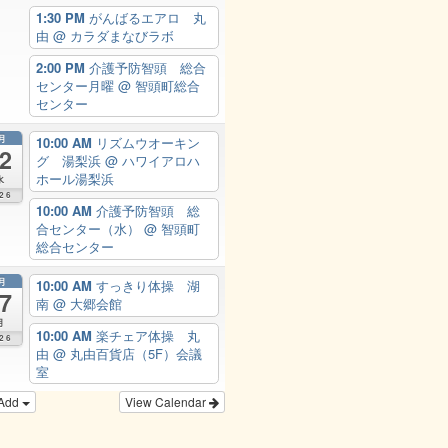
1:30 PM
がんばるエアロ 丸
由
@ カラダまなびラボ
2:00 PM
介護予防智頭 総合
センター月曜
@ 智頭町総合
センター
月
10:00 AM
リズムウオーキン
2
グ 湯梨浜
@ ハワイアロハ
ホール湯梨浜
水
26
10:00 AM
介護予防智頭 総
合センター（水）
@ 智頭町
総合センター
月
10:00 AM
すっきり体操 湖
7
南
@ 大郷会館
月
10:00 AM
楽チェア体操 丸
26
由
@ 丸由百貨店（5F）会議
室
Add
View Calendar