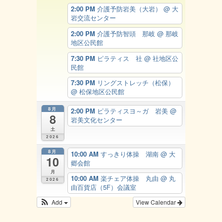
2:00 PM
介護予防岩美（大岩）
@ 大
岩交流センター
2:00 PM
介護予防智頭 那岐
@ 那岐
地区公民館
7:30 PM
ピラティス 社
@ 社地区公
民館
7:30 PM
リングストレッチ（松保）
@ 松保地区公民館
8月
2:00 PM
ピラティスヨ～ガ 岩美
@
8
岩美文化センター
土
2026
8月
10:00 AM
すっきり体操 湖南
@ 大
10
郷会館
月
10:00 AM
楽チェア体操 丸由
@ 丸
2026
由百貨店（5F）会議室
Add
View Calendar