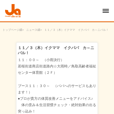
トップページ
ニュース
１１／３（木）イクママ イクパパ カ～ニバル！
１１／３（木）イクママ イクパパ カ～ニ
バル！
１１：００～ （小雨決行）
若桜街道商店街道路内☆大雨時／鳥取高齢者福祉
センター体育館（２Ｆ）
ブース１１：３０～ （パパへのサービスもあり
ます！）
●プロが貴方の体質改善メニューをアドバイス♪
体の歪み＆生活習慣チェック・絶対効果の出る
突っ込み！