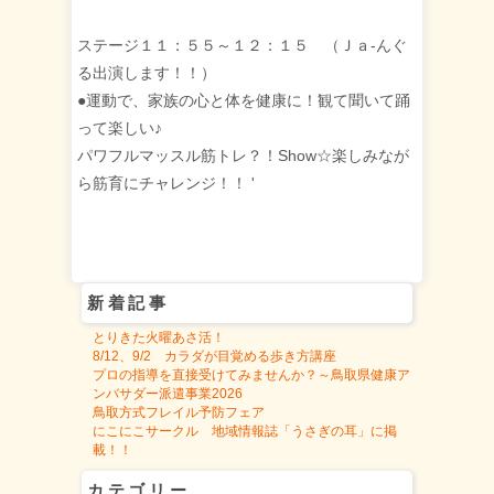
ステージ１１：５５～１２：１５ （Ｊａ-んぐ
る出演します！！）
●運動で、家族の心と体を健康に！観て聞いて踊
って楽しい♪
パワフルマッスル筋トレ？！Show☆楽しみなが
ら筋育にチャレンジ！！
'
新着記事
とりきた火曜あさ活！
8/12、9/2 カラダが目覚める歩き方講座
プロの指導を直接受けてみませんか？～鳥取県健康ア
ンバサダー派遣事業2026
鳥取方式フレイル予防フェア
にこにこサークル 地域情報誌「うさぎの耳」に掲
載！！
カテゴリー