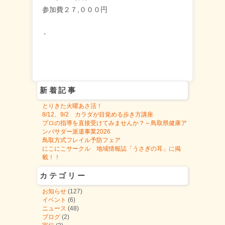
参加費２７,０００円
'
新着記事
とりきた火曜あさ活！
8/12、9/2 カラダが目覚める歩き方講座
プロの指導を直接受けてみませんか？～鳥取県健康ア
ンバサダー派遣事業2026
鳥取方式フレイル予防フェア
にこにこサークル 地域情報誌「うさぎの耳」に掲
載！！
カテゴリー
お知らせ
(127)
イベント
(6)
ニュース
(48)
ブログ
(2)