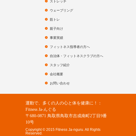
ストレッチ
ウェーブリング
筋トレ
親子向け
事業実績
フィットネス指導者の方へ
自治体・フィットネスクラブの方へ
スタッフ紹介
会社概要
お問い合わせ
運動で、多くの人の心と体を健康に！：
Fitness Ja-んぐる
〒680-0871 鳥取県鳥取市吉成南町2丁目9番
10号
Copyright © 2015 Fitness Ja-nguru. All Rights
Reserved.