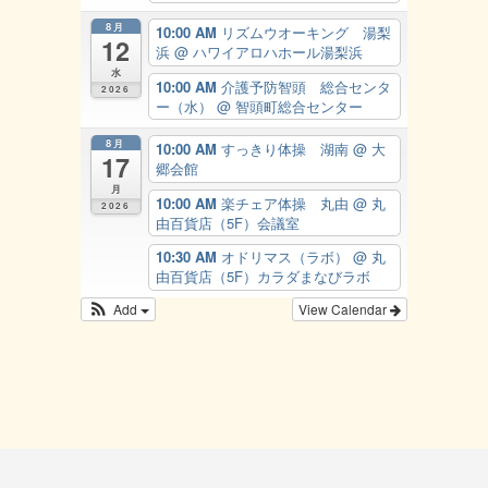
8月
10:00 AM
リズムウオーキング 湯梨
12
浜
@ ハワイアロハホール湯梨浜
水
10:00 AM
介護予防智頭 総合センタ
2026
ー（水）
@ 智頭町総合センター
8月
10:00 AM
すっきり体操 湖南
@ 大
17
郷会館
月
10:00 AM
楽チェア体操 丸由
@ 丸
2026
由百貨店（5F）会議室
10:30 AM
オドリマス（ラボ）
@ 丸
由百貨店（5F）カラダまなびラボ
Add
View Calendar