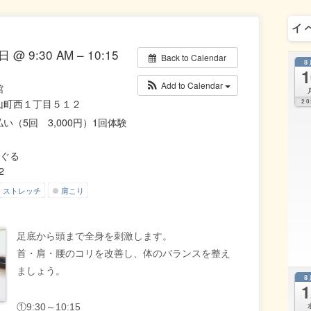
イ
 @ 9:30 AM – 10:15
Back to Calendar
8
1
Add to Calendar
館
山町西１丁目５１２
20
い（5回 3,000円）1回体験
-んぐる
2
ストレッチ
肩こり
足底から頭まで全身を刺激します。
首・肩・腰のコリを改善し、体のバランスを整え
ましょう。
8
1
①9:30～10:15