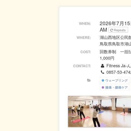
2026年7月15日
WHEN:
AM
Repeats
湖山西地区公民
WHERE:
鳥取県鳥取市湖
回数券制 一括払
COST:
1,000円
Fitness Ja
CONTACT:
0857-53-474
ウェーブリング
膝痛・腰痛ケア