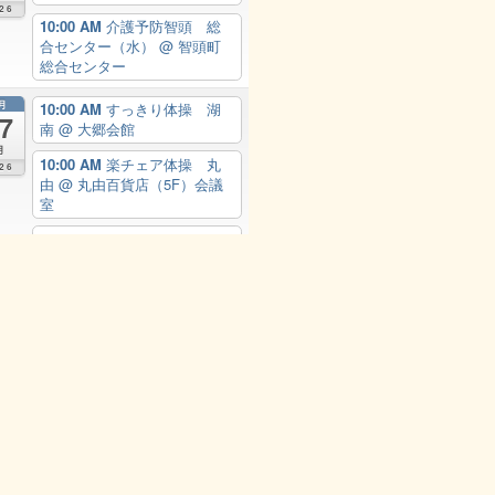
26
10:00 AM
介護予防智頭 総
合センター（水）
@ 智頭町
総合センター
月
10:00 AM
すっきり体操 湖
7
南
@ 大郷会館
月
10:00 AM
楽チェア体操 丸
26
由
@ 丸由百貨店（5F）会議
室
10:30 AM
オドリマス（ラ
ボ）
@ 丸由百貨店（5F）カ
ラダまなびラボ
Add
View Calendar