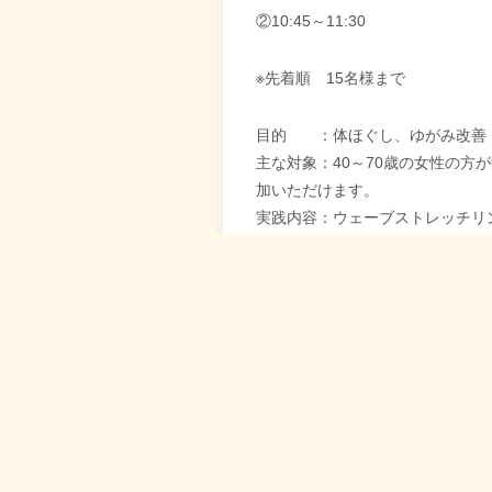
②10:45～11:30
※先着順 15名様まで
目的 ：体ほぐし、ゆがみ改善
主な対象：40～70歳の女性の方
加いただけます。
実践内容：ウェーブストレッチリ
持ち物 ：飲み物・ヨガマット・
担当 ：木原 いずみ