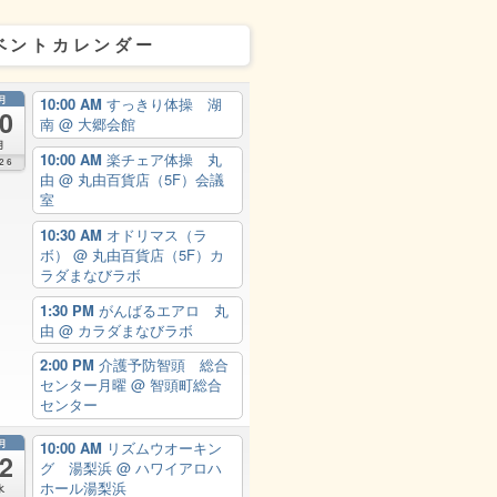
ベントカレンダー
月
10:00 AM
すっきり体操 湖
0
南
@ 大郷会館
月
10:00 AM
楽チェア体操 丸
26
由
@ 丸由百貨店（5F）会議
室
10:30 AM
オドリマス（ラ
ボ）
@ 丸由百貨店（5F）カ
ラダまなびラボ
1:30 PM
がんばるエアロ 丸
由
@ カラダまなびラボ
2:00 PM
介護予防智頭 総合
センター月曜
@ 智頭町総合
センター
月
10:00 AM
リズムウオーキン
2
グ 湯梨浜
@ ハワイアロハ
ホール湯梨浜
水