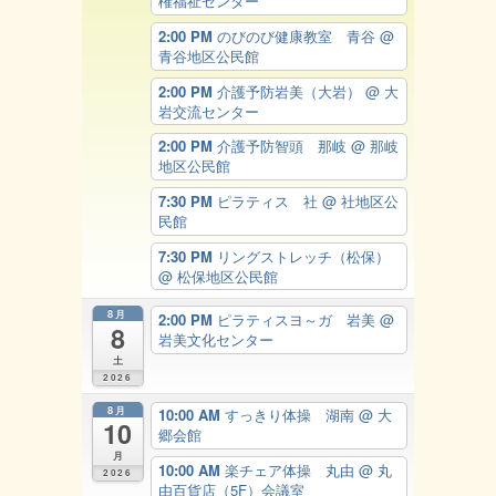
権福祉センター
2:00 PM
のびのび健康教室 青谷
@
青谷地区公民館
2:00 PM
介護予防岩美（大岩）
@ 大
岩交流センター
2:00 PM
介護予防智頭 那岐
@ 那岐
地区公民館
7:30 PM
ピラティス 社
@ 社地区公
民館
7:30 PM
リングストレッチ（松保）
@ 松保地区公民館
8月
2:00 PM
ピラティスヨ～ガ 岩美
@
8
岩美文化センター
土
2026
8月
10:00 AM
すっきり体操 湖南
@ 大
10
郷会館
月
10:00 AM
楽チェア体操 丸由
@ 丸
2026
由百貨店（5F）会議室