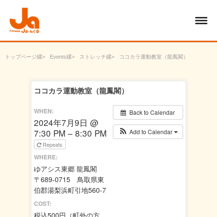
トップページ
Events
ストレッチ
ココカラ運動教室（龍鳳閣）
ココカラ運動教室（龍鳳閣）
WHEN:
Back to Calendar
2024年7月9日 @
7:30 PM – 8:30 PM
Add to Calendar
Repeats
WHERE:
ゆアシス東郷 龍鳳閣
〒689-0715 鳥取県東
伯郡湯梨浜町引地560-7
COST:
税込500円（町外の方