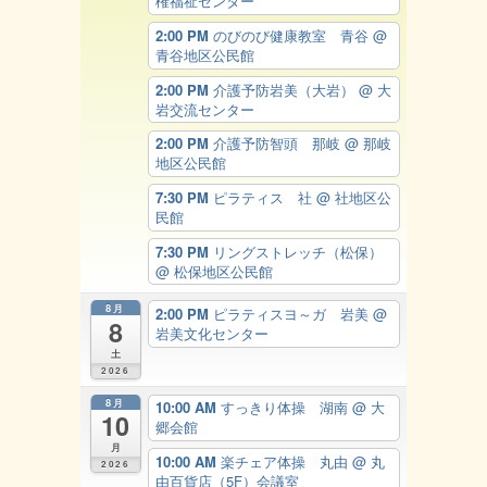
権福祉センター
2:00 PM
のびのび健康教室 青谷
@
青谷地区公民館
2:00 PM
介護予防岩美（大岩）
@ 大
岩交流センター
2:00 PM
介護予防智頭 那岐
@ 那岐
地区公民館
7:30 PM
ピラティス 社
@ 社地区公
民館
7:30 PM
リングストレッチ（松保）
@ 松保地区公民館
8月
2:00 PM
ピラティスヨ～ガ 岩美
@
8
岩美文化センター
土
2026
8月
10:00 AM
すっきり体操 湖南
@ 大
10
郷会館
月
10:00 AM
楽チェア体操 丸由
@ 丸
2026
由百貨店（5F）会議室