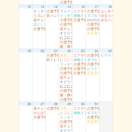
介護予防智頭 山形
12
13
14
15
16
17
18
すっきり体操 湖南
介護予防岩美（すこやかセンター）
ウェーブリングストレッチ 湖山
エクササイズ 岩美
介護予防岩美 岩井
はじめてのダンス
リズムウオーキング 駅南
筋トレ＆ストレッチ 富桑
スッキリヨガ 吉方
体軸ストレッチ 富桑
ダブルリング江山
ゆるリハ体操 幸
楽チェア体操 丸由
介護予防岩美 浦富
介護予防智頭 山郷
のびのび健康教室 青谷
ゆるリハ体操 南
ほぐしヨガ （駅南）
介護予防智頭 総合センター（水）
介護予防岩美（大岩）
介護予防智頭 総合センター月曜
楽チェア体操 吉岡
介護予防智頭 那岐
オドリマス ラボ
美姿勢ヨガ（高草）
にこにこ用瀬
介護予防岩美 文化センター
膝・腰らくらく教室 醇風
19
20
21
22
23
24
25
介護予防岩美（すこやかセンター）
美骨ストレッチ 湖山
エクササイズ 岩美
介護予防岩美 岩井
ピラティスヨ～ガ
筋トレ＆ストレッチ 富桑
にこにこ体操（船岡）
体軸ストレッチ 富桑
ダブルリング 吉成
スッキリヨガ 吉方
介護予防智頭 土師
介護予防岩美（大岩）
介護予防岩美 浦富
介護予防智頭 富沢
ピラティス 社
介護予防智頭 総合センター（水）
介護予防智頭 芦津
美姿勢ヨガ（高草）
楽チェア体操 吉岡
オドリマス ラボ
にこにこ用瀬
介護予防岩美 文化センター
膝・腰らくらく教室 醇風
介護予防智頭 山形
26
27
28
29
30
31
楽チェア体操 丸由
介護予防岩美（すこやかセンター）
美骨ストレッチ 湖山
エクササイズ 岩美
介護予防岩美 岩井
がんばるエアロ 吉成
にこにこ体操（船岡）
体軸ストレッチ 富桑
ダブルリング 吉成
介護予防智頭 総合センター月曜
スッキリヨガ 吉方
介護予防岩美（大岩）
介護予防岩美 浦富
美姿勢ヨガ（高草）
楽チェア体操 吉岡
オドリマス ラボ