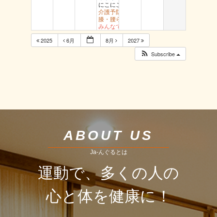
にこにこ用瀬
介護予防岩美 文化センター
膝・腰らくらく教室 醇風
みんなで有酸素運動 社
2025
6月
8月
2027
Subscribe
ABOUT US
Ja-んぐるとは
運動で、多くの人の
心と体を健康に！