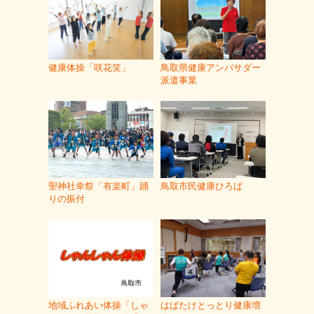
健康体操「咲花笑」
鳥取県健康アンバサダー
派遣事業
聖神社幸祭「有楽町」踊
鳥取市民健康ひろば
りの振付
地域ふれあい体操「しゃ
はばたけとっとり健康増