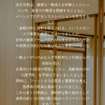
設立当初は、健康な一般成人を対象としたレッ
スンや、各地での教室を開催するとともに、
イベントでのデモンストレーションを担当する
など、
「余暇の中に運動を取り入れる」というスタン
スで事業を展開してまいりましたが、
近年の健康ブームの流れから生活習慣病の予防
や改善を目的とした取り組みが事業の中心とな
り、
一般ユーザーのみならず市町村など行政からの
依頼を受け、
企業向けの講演や実技レッスン、高齢者向けの
「介護予防」を手掛けてまいましたました。
同時に、フィットネスの普及と重要性を考え、
指導者の育成も進めてまいりました。
これら多くの実績は、継続的な取り組みとして
成果分析とその後の取り組みへフィードバック
することで、