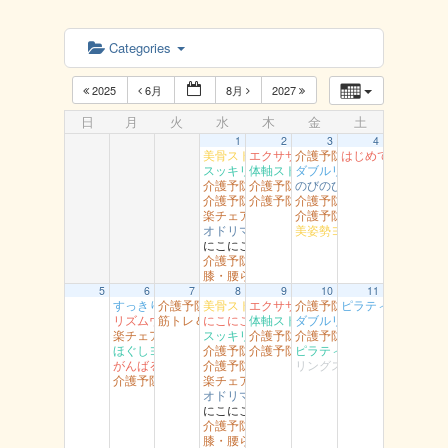
Categories
2025
6月
8月
2027
日
月
火
水
木
金
土
1
2
3
4
美骨ストレッチ 湖山
エクササイズ 岩美
介護予防岩美 岩井
はじめてのダンス
スッキリヨガ 吉方
体軸ストレッチ 富桑
ダブルリング江山
介護予防岩美 浦富
介護予防智頭 土師
のびのび健康教室 青谷
介護予防智頭 総合センター（水）
介護予防智頭 山郷
介護予防岩美（大岩）
楽チェア体操 吉岡
介護予防智頭 那岐
オドリマス ラボ
美姿勢ヨガ（高草）
にこにこ用瀬
介護予防岩美 文化センター
膝・腰らくらく教室 醇風
5
6
7
8
9
10
11
すっきり体操 湖南
介護予防岩美（すこやかセンター）
美骨ストレッチ 湖山
エクササイズ 岩美
介護予防岩美 岩井
ピラティスヨ～ガ
リズムウオーキング 駅南
筋トレ＆ストレッチ 富桑
にこにこ体操（船岡）
体軸ストレッチ 富桑
ダブルリング 吉成
楽チェア体操 丸由
スッキリヨガ 吉方
介護予防智頭 富沢
介護予防岩美（大岩）
ほぐしヨガ （駅南）
介護予防岩美 浦富
介護予防智頭 芦津
ピラティス 社
がんばるエアロ 吉成
介護予防智頭 総合センター（水）
リングストレッチ（松保）
介護予防智頭 総合センター月曜
楽チェア体操 吉岡
オドリマス ラボ
にこにこ用瀬
介護予防岩美 文化センター
膝・腰らくらく教室 醇風