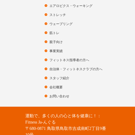
エアロビクス・ウォーキング
ストレッチ
ウェーブリング
筋トレ
親子向け
事業実績
フィットネス指導者の方へ
自治体・フィットネスクラブの方へ
スタッフ紹介
会社概要
お問い合わせ
運動で、多くの人の心と体を健康に！：
Fitness Ja-んぐる
〒680-0871 鳥取県鳥取市吉成南町2丁目9番
10号