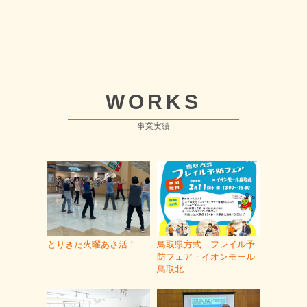
WORKS
事業実績
とりきた火曜あさ活！
鳥取県方式 フレイル予
防フェア㏌イオンモール
鳥取北