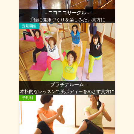
- ニコニコサークル -
手軽に健康づくりを楽しみたい貴方に
定期開催
- プラチナルーム -
本格的なレッスンで美ボディーをめざす貴方に
予約制