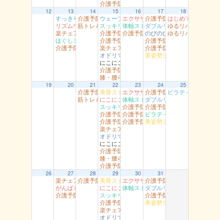
介護予防智頭 山形
12
13
14
15
16
17
18
すっきり体操 湖南
介護予防岩美（すこやかセンター）
ウェーブリングストレッチ 湖山
エクササイズ 岩美
介護予防岩美 岩井
はじめてのダンス
リズムウオーキング 駅南
筋トレ＆ストレッチ 富桑
スッキリヨガ 吉方
体軸ストレッチ 富桑
ダブルリング江山
ゆるリハ体操 幸
楽チェア体操 丸由
介護予防岩美 浦富
介護予防智頭 山郷
のびのび健康教室 青谷
ゆるリハ体操 南
ほぐしヨガ （駅南）
介護予防智頭 総合センター（水）
介護予防岩美（大岩）
介護予防智頭 総合センター月曜
楽チェア体操 吉岡
介護予防智頭 那岐
オドリマス ラボ
美姿勢ヨガ（高草）
にこにこ用瀬
介護予防岩美 文化センター
膝・腰らくらく教室 醇風
19
20
21
22
23
24
25
介護予防岩美（すこやかセンター）
美骨ストレッチ 湖山
エクササイズ 岩美
介護予防岩美 岩井
ピラティスヨ～ガ
筋トレ＆ストレッチ 富桑
にこにこ体操（船岡）
体軸ストレッチ 富桑
ダブルリング 吉成
スッキリヨガ 吉方
介護予防智頭 土師
介護予防岩美（大岩）
介護予防岩美 浦富
介護予防智頭 富沢
ピラティス 社
介護予防智頭 総合センター（水）
介護予防智頭 芦津
美姿勢ヨガ（高草）
楽チェア体操 吉岡
オドリマス ラボ
にこにこ用瀬
介護予防岩美 文化センター
膝・腰らくらく教室 醇風
介護予防智頭 山形
26
27
28
29
30
31
楽チェア体操 丸由
介護予防岩美（すこやかセンター）
美骨ストレッチ 湖山
エクササイズ 岩美
介護予防岩美 岩井
がんばるエアロ 吉成
にこにこ体操（船岡）
体軸ストレッチ 富桑
ダブルリング 吉成
介護予防智頭 総合センター月曜
スッキリヨガ 吉方
介護予防岩美（大岩）
介護予防岩美 浦富
美姿勢ヨガ（高草）
楽チェア体操 吉岡
オドリマス ラボ