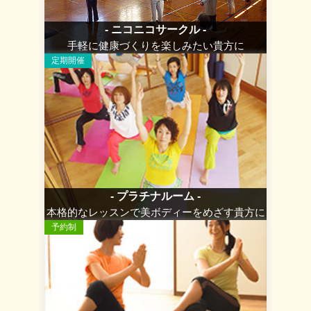
- ニコニコサークル -
手軽に健康づくりを楽しみたい貴方に
定期開催
- プラチナルーム -
本格的なレッスンで美ボディーをめざす貴方に
予約制