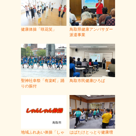
健康体操「咲花笑」
鳥取県健康アンバサダー
派遣事業
聖神社幸祭「有楽町」踊
鳥取市民健康ひろば
りの振付
地域ふれあい体操「しゃ
はばたけとっとり健康増