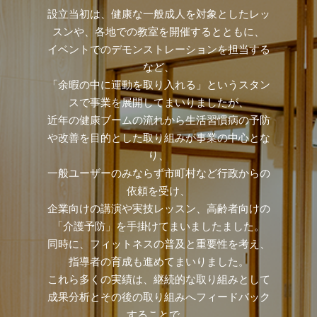
設立当初は、健康な一般成人を対象としたレッ
スンや、各地での教室を開催するとともに、
イベントでのデモンストレーションを担当する
など、
「余暇の中に運動を取り入れる」というスタン
スで事業を展開してまいりましたが、
近年の健康ブームの流れから生活習慣病の予防
や改善を目的とした取り組みが事業の中心とな
り、
一般ユーザーのみならず市町村など行政からの
依頼を受け、
企業向けの講演や実技レッスン、高齢者向けの
「介護予防」を手掛けてまいましたました。
同時に、フィットネスの普及と重要性を考え、
指導者の育成も進めてまいりました。
これら多くの実績は、継続的な取り組みとして
成果分析とその後の取り組みへフィードバック
することで、