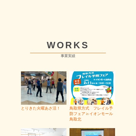
WORKS
事業実績
とりきた火曜あさ活！
鳥取県方式 フレイル予
防フェア㏌イオンモール
鳥取北