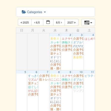
Categories
2025
6月
8月
2027
日
月
火
水
木
金
土
1
2
3
4
美骨ストレッチ 湖山
エクササイズ 岩美
介護予防岩美 岩井
はじめてのダンス
スッキリヨガ 吉方
体軸ストレッチ 富桑
ダブルリング江山
介護予防岩美 浦富
介護予防智頭 土師
のびのび健康教室 青谷
介護予防智頭 総合センター（水）
介護予防智頭 山郷
介護予防岩美（大岩）
楽チェア体操 吉岡
介護予防智頭 那岐
オドリマス ラボ
美姿勢ヨガ（高草）
にこにこ用瀬
介護予防岩美 文化センター
膝・腰らくらく教室 醇風
5
6
7
8
9
10
11
すっきり体操 湖南
介護予防岩美（すこやかセンター）
美骨ストレッチ 湖山
エクササイズ 岩美
介護予防岩美 岩井
ピラティスヨ～ガ
リズムウオーキング 駅南
筋トレ＆ストレッチ 富桑
にこにこ体操（船岡）
体軸ストレッチ 富桑
ダブルリング 吉成
楽チェア体操 丸由
スッキリヨガ 吉方
介護予防智頭 富沢
介護予防岩美（大岩）
ほぐしヨガ （駅南）
介護予防岩美 浦富
介護予防智頭 芦津
ピラティス 社
がんばるエアロ 吉成
介護予防智頭 総合センター（水）
リングストレッチ（松保）
介護予防智頭 総合センター月曜
楽チェア体操 吉岡
オドリマス ラボ
にこにこ用瀬
介護予防岩美 文化センター
膝・腰らくらく教室 醇風