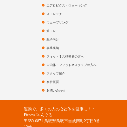
エアロビクス・ウォーキング
ストレッチ
ウェーブリング
筋トレ
親子向け
事業実績
フィットネス指導者の方へ
自治体・フィットネスクラブの方へ
スタッフ紹介
会社概要
お問い合わせ
運動で、多くの人の心と体を健康に！：
Fitness Ja-んぐる
〒680-0871 鳥取県鳥取市吉成南町2丁目9番
10号