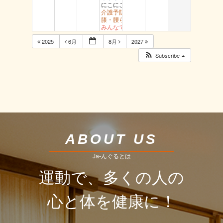
にこにこ用瀬
介護予防岩美 文化センター
膝・腰らくらく教室 醇風
みんなで有酸素運動 社
2025
6月
8月
2027
Subscribe
ABOUT US
Ja-んぐるとは
運動で、多くの人の
心と体を健康に！