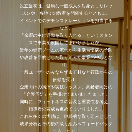
設立当初は、健康な一般成人を対象としたレッ
スンや、各地での教室を開催するとともに、
イベントでのデモンストレーションを担当する
など、
「余暇の中に運動を取り入れる」というスタン
スで事業を展開してまいりましたが、
近年の健康ブームの流れから生活習慣病の予防
や改善を目的とした取り組みが事業の中心とな
り、
一般ユーザーのみならず市町村など行政からの
依頼を受け、
企業向けの講演や実技レッスン、高齢者向けの
「介護予防」を手掛けてまいましたました。
同時に、フィットネスの普及と重要性を考え、
指導者の育成も進めてまいりました。
これら多くの実績は、継続的な取り組みとして
成果分析とその後の取り組みへフィードバック
することで、