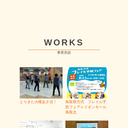
WORKS
事業実績
とりきた火曜あさ活！
鳥取県方式 フレイル予
防フェア㏌イオンモール
鳥取北