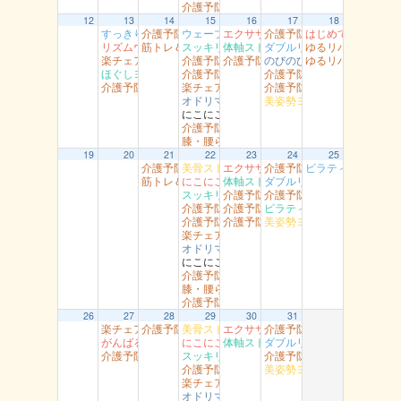
介護予防智頭 山形
12
13
14
15
16
17
18
すっきり体操 湖南
介護予防岩美（すこやかセンター）
ウェーブリングストレッチ 湖山
エクササイズ 岩美
介護予防岩美 岩井
はじめてのダンス
リズムウオーキング 駅南
筋トレ＆ストレッチ 富桑
スッキリヨガ 吉方
体軸ストレッチ 富桑
ダブルリング江山
ゆるリハ体操 幸
楽チェア体操 丸由
介護予防岩美 浦富
介護予防智頭 山郷
のびのび健康教室 青谷
ゆるリハ体操 南
ほぐしヨガ （駅南）
介護予防智頭 総合センター（水）
介護予防岩美（大岩）
介護予防智頭 総合センター月曜
楽チェア体操 吉岡
介護予防智頭 那岐
オドリマス ラボ
美姿勢ヨガ（高草）
にこにこ用瀬
介護予防岩美 文化センター
膝・腰らくらく教室 醇風
19
20
21
22
23
24
25
介護予防岩美（すこやかセンター）
美骨ストレッチ 湖山
エクササイズ 岩美
介護予防岩美 岩井
ピラティスヨ～ガ
筋トレ＆ストレッチ 富桑
にこにこ体操（船岡）
体軸ストレッチ 富桑
ダブルリング 吉成
スッキリヨガ 吉方
介護予防智頭 土師
介護予防岩美（大岩）
介護予防岩美 浦富
介護予防智頭 富沢
ピラティス 社
介護予防智頭 総合センター（水）
介護予防智頭 芦津
美姿勢ヨガ（高草）
楽チェア体操 吉岡
オドリマス ラボ
にこにこ用瀬
介護予防岩美 文化センター
膝・腰らくらく教室 醇風
介護予防智頭 山形
26
27
28
29
30
31
楽チェア体操 丸由
介護予防岩美（すこやかセンター）
美骨ストレッチ 湖山
エクササイズ 岩美
介護予防岩美 岩井
がんばるエアロ 吉成
にこにこ体操（船岡）
体軸ストレッチ 富桑
ダブルリング 吉成
介護予防智頭 総合センター月曜
スッキリヨガ 吉方
介護予防岩美（大岩）
介護予防岩美 浦富
美姿勢ヨガ（高草）
楽チェア体操 吉岡
オドリマス ラボ