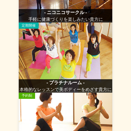
- ニコニコサークル -
手軽に健康づくりを楽しみたい貴方に
定期開催
- プラチナルーム -
本格的なレッスンで美ボディーをめざす貴方に
予約制