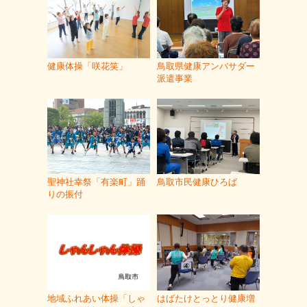
健康体操「咲花笑」
鳥取県健康アンバサダー
派遣事業
聖神社幸祭「有楽町」踊
鳥取市民健康ひろば
りの振付
地域ふれあい体操「しゃ
はばたけとっとり健康増