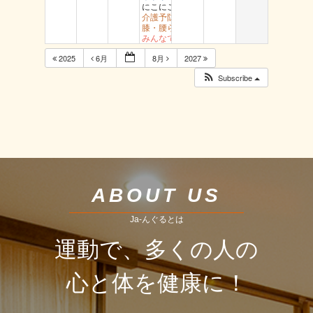
にこにこ用瀬
介護予防岩美 文化センター
膝・腰らくらく教室 醇風
みんなで有酸素運動 社
2025
6月
8月
2027
Subscribe
ABOUT US
Ja-んぐるとは
運動で、多くの人の
心と体を健康に！