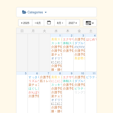
Categories
2025
6月
8月
2027
日
月
火
水
木
金
土
1
2
3
4
美骨ストレッチ 湖山
エクササイズ 岩美
介護予防岩美 岩井
はじめてのダンス
スッキリヨガ 吉方
体軸ストレッチ 富桑
ダブルリング江山
介護予防岩美 浦富
介護予防智頭 土師
のびのび健康教室 青谷
介護予防智頭 総合センター（水）
介護予防智頭 山郷
介護予防岩美（大岩）
楽チェア体操 吉岡
介護予防智頭 那岐
オドリマス ラボ
美姿勢ヨガ（高草）
にこにこ用瀬
介護予防岩美 文化センター
膝・腰らくらく教室 醇風
5
6
7
8
9
10
11
すっきり体操 湖南
介護予防岩美（すこやかセンター）
美骨ストレッチ 湖山
エクササイズ 岩美
介護予防岩美 岩井
ピラティスヨ～ガ
リズムウオーキング 駅南
筋トレ＆ストレッチ 富桑
にこにこ体操（船岡）
体軸ストレッチ 富桑
ダブルリング 吉成
楽チェア体操 丸由
スッキリヨガ 吉方
介護予防智頭 富沢
介護予防岩美（大岩）
ほぐしヨガ （駅南）
介護予防岩美 浦富
介護予防智頭 芦津
ピラティス 社
がんばるエアロ 吉成
介護予防智頭 総合センター（水）
リングストレッチ（松保）
介護予防智頭 総合センター月曜
楽チェア体操 吉岡
オドリマス ラボ
にこにこ用瀬
介護予防岩美 文化センター
膝・腰らくらく教室 醇風