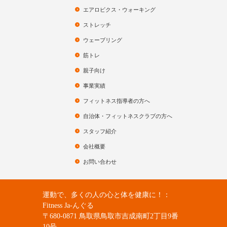
エアロビクス・ウォーキング
ストレッチ
ウェーブリング
筋トレ
親子向け
事業実績
フィットネス指導者の方へ
自治体・フィットネスクラブの方へ
スタッフ紹介
会社概要
お問い合わせ
運動で、多くの人の心と体を健康に！：
Fitness Ja-んぐる
〒680-0871 鳥取県鳥取市吉成南町2丁目9番
10号