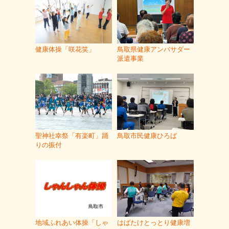
健康体操「咲花笑」
鳥取県健康アンバサダー
派遣事業
聖神社幸祭「有楽町」踊
鳥取市民健康ひろば
りの振付
地域ふれあい体操「しゃ
はばたけとっとり健康増