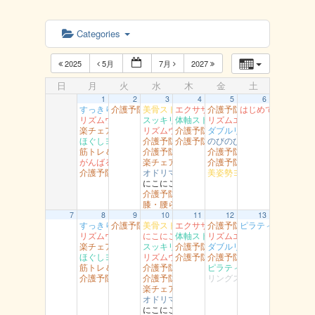
Categories
2025
5月
7月
2027
日
月
火
水
木
金
土
1
2
3
4
5
6
すっきり体操 湖南
介護予防岩美（すこやかセンター）
美骨ストレッチ 湖山
エクササイズ 岩美
介護予防岩美 岩井
はじめてのダンス
リズムウオーキング 駅南
スッキリヨガ 吉方
体軸ストレッチ 富桑
リズムエアロ 駅南
楽チェア体操 丸由
リズムウオーキング （湯梨浜）
介護予防智頭 土師
ダブルリング江山
ほぐしヨガ （駅南）
介護予防岩美 浦富
介護予防智頭 山郷
のびのび健康教室 青谷
筋トレ＆ストレッチ （富桑）
介護予防智頭 総合センター（水）
介護予防岩美（大岩）
がんばるエアロ 吉成
楽チェア体操 吉岡
介護予防智頭 那岐
介護予防智頭 総合センター月曜
オドリマス ラボ
美姿勢ヨガ（高草）
にこにこ用瀬
介護予防岩美 文化センター
膝・腰らくらく教室 醇風
7
8
9
10
11
12
13
すっきり体操 湖南
介護予防岩美（すこやかセンター）
美骨ストレッチ 湖山
エクササイズ 岩美
介護予防岩美 岩井
ピラティスヨ～ガ
リズムウオーキング 駅南
にこにこ体操（船岡）
体軸ストレッチ 富桑
リズムエアロ 駅南
楽チェア体操 丸由
スッキリヨガ 吉方
介護予防智頭 富沢
ダブルリング 吉成
ほぐしヨガ （駅南）
リズムウオーキング （湯梨浜）
介護予防智頭 芦津
介護予防岩美（大岩）
筋トレ＆ストレッチ （富桑）
介護予防岩美 浦富
ピラティス 社
介護予防智頭 総合センター月曜
介護予防智頭 総合センター（水）
リングストレッチ（松保）
楽チェア体操 吉岡
オドリマス ラボ
にこにこ用瀬