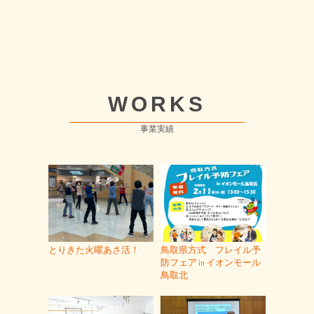
WORKS
事業実績
とりきた火曜あさ活！
鳥取県方式 フレイル予
防フェア㏌イオンモール
鳥取北