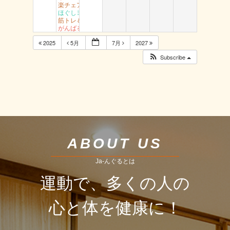
楽チェア体操 丸由
ほぐしヨガ （駅南）
筋トレ＆ストレッチ （富桑）
がんばるエアロ 吉成
2025
5月
7月
2027
Subscribe
ABOUT US
Ja-んぐるとは
運動で、多くの人の
心と体を健康に！