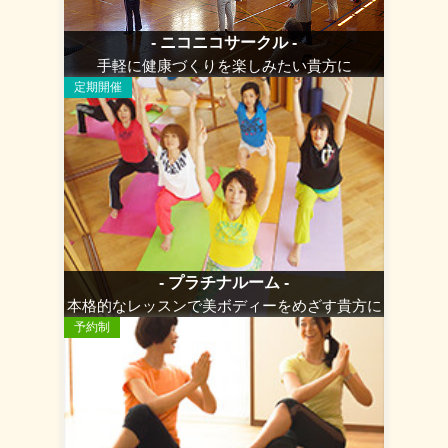
- ニコニコサークル -
手軽に健康づくりを楽しみたい貴方に
定期開催
- プラチナルーム -
本格的なレッスンで美ボディーをめざす貴方に
予約制