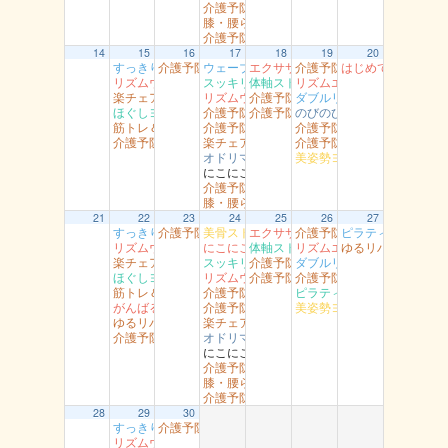
介護予防岩美 文化センター
膝・腰らくらく教室 醇風
介護予防智頭 山形
14
15
16
17
18
19
20
すっきり体操 湖南
介護予防岩美（すこやかセンター）
ウェーブリングストレッチ 湖山
エクササイズ 岩美
介護予防岩美 岩井
はじめてのダンス
リズムウオーキング 駅南
スッキリヨガ 吉方
体軸ストレッチ 富桑
リズムエアロ 駅南
楽チェア体操 丸由
リズムウオーキング （湯梨浜）
介護予防智頭 土師
ダブルリング江山
ほぐしヨガ （駅南）
介護予防岩美 浦富
介護予防智頭 山郷
のびのび健康教室 青谷
筋トレ＆ストレッチ （富桑）
介護予防智頭 総合センター（水）
介護予防岩美（大岩）
介護予防智頭 総合センター月曜
楽チェア体操 吉岡
介護予防智頭 那岐
オドリマス ラボ
美姿勢ヨガ（高草）
にこにこ用瀬
介護予防岩美 文化センター
膝・腰らくらく教室 醇風
21
22
23
24
25
26
27
すっきり体操 湖南
介護予防岩美（すこやかセンター）
美骨ストレッチ 湖山
エクササイズ 岩美
介護予防岩美 岩井
ピラティスヨ～ガ
リズムウオーキング 駅南
にこにこ体操（船岡）
体軸ストレッチ 富桑
リズムエアロ 駅南
ゆるリハ体操 南
楽チェア体操 丸由
スッキリヨガ 吉方
介護予防智頭 富沢
ダブルリング江山
ほぐしヨガ （駅南）
リズムウオーキング （湯梨浜）
介護予防智頭 芦津
介護予防岩美（大岩）
筋トレ＆ストレッチ （富桑）
介護予防岩美 浦富
ピラティス 社
がんばるエアロ 吉成
介護予防智頭 総合センター（水）
美姿勢ヨガ（高草）
ゆるリハ体操 幸町南館
楽チェア体操 吉岡
介護予防智頭 総合センター月曜
オドリマス ラボ
にこにこ用瀬
介護予防岩美 文化センター
膝・腰らくらく教室 醇風
介護予防智頭 山形
28
29
30
すっきり体操 湖南
介護予防岩美（すこやかセンター）
リズムウオーキング 駅南