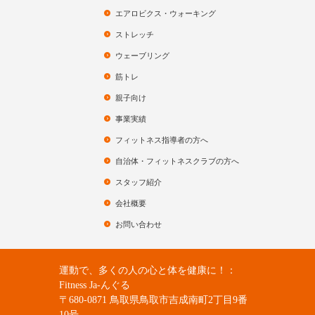
エアロビクス・ウォーキング
ストレッチ
ウェーブリング
筋トレ
親子向け
事業実績
フィットネス指導者の方へ
自治体・フィットネスクラブの方へ
スタッフ紹介
会社概要
お問い合わせ
運動で、多くの人の心と体を健康に！：
Fitness Ja-んぐる
〒680-0871 鳥取県鳥取市吉成南町2丁目9番
10号