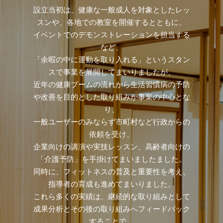
設立当初は、健康な一般成人を対象としたレッ
スンや、各地での教室を開催するとともに、
イベントでのデモンストレーションを担当する
など、
「余暇の中に運動を取り入れる」というスタン
スで事業を展開してまいりましたが、
近年の健康ブームの流れから生活習慣病の予防
や改善を目的とした取り組みが事業の中心とな
り、
一般ユーザーのみならず市町村など行政からの
依頼を受け、
企業向けの講演や実技レッスン、高齢者向けの
「介護予防」を手掛けてまいましたました。
同時に、フィットネスの普及と重要性を考え、
指導者の育成も進めてまいりました。
これら多くの実績は、継続的な取り組みとして
成果分析とその後の取り組みへフィードバック
することで、