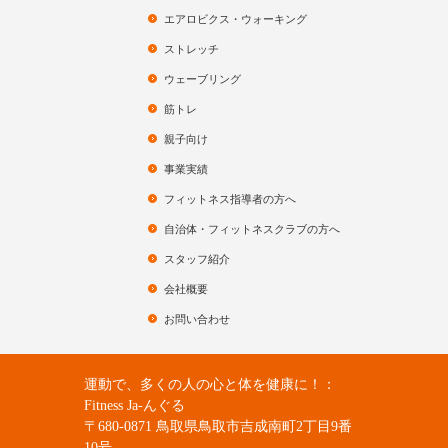
エアロビクス・ウォーキング
ストレッチ
ウェーブリング
筋トレ
親子向け
事業実績
フィットネス指導者の方へ
自治体・フィットネスクラブの方へ
スタッフ紹介
会社概要
お問い合わせ
運動で、多くの人の心と体を健康に！：
Fitness Ja-んぐる
〒680-0871 鳥取県鳥取市吉成南町2丁目9番
10号