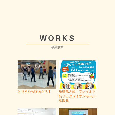
WORKS
事業実績
とりきた火曜あさ活！
鳥取県方式 フレイル予
防フェア㏌イオンモール
鳥取北