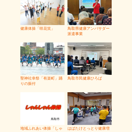
健康体操「咲花笑」
鳥取県健康アンバサダー
派遣事業
聖神社幸祭「有楽町」踊
鳥取市民健康ひろば
りの振付
地域ふれあい体操「しゃ
はばたけとっとり健康増