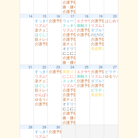
介護予防岩美 文化センター
膝・腰らくらく教室 醇風
介護予防智頭 山形
14
15
16
17
18
19
20
すっきり体操 湖南
介護予防岩美（すこやかセンター）
ウェーブリングストレッチ 湖山
エクササイズ 岩美
介護予防岩美 岩井
はじめてのダンス
リズムウオーキング 駅南
スッキリヨガ 吉方
体軸ストレッチ 富桑
リズムエアロ 駅南
楽チェア体操 丸由
リズムウオーキング （湯梨浜）
介護予防智頭 土師
ダブルリング江山
ほぐしヨガ （駅南）
介護予防岩美 浦富
介護予防智頭 山郷
のびのび健康教室 青谷
筋トレ＆ストレッチ （富桑）
介護予防智頭 総合センター（水）
介護予防岩美（大岩）
介護予防智頭 総合センター月曜
楽チェア体操 吉岡
介護予防智頭 那岐
オドリマス ラボ
美姿勢ヨガ（高草）
にこにこ用瀬
介護予防岩美 文化センター
膝・腰らくらく教室 醇風
21
22
23
24
25
26
27
すっきり体操 湖南
介護予防岩美（すこやかセンター）
美骨ストレッチ 湖山
エクササイズ 岩美
介護予防岩美 岩井
ピラティスヨ～ガ
リズムウオーキング 駅南
にこにこ体操（船岡）
体軸ストレッチ 富桑
リズムエアロ 駅南
ゆるリハ体操 南
楽チェア体操 丸由
スッキリヨガ 吉方
介護予防智頭 富沢
ダブルリング江山
ほぐしヨガ （駅南）
リズムウオーキング （湯梨浜）
介護予防智頭 芦津
介護予防岩美（大岩）
筋トレ＆ストレッチ （富桑）
介護予防岩美 浦富
ピラティス 社
がんばるエアロ 吉成
介護予防智頭 総合センター（水）
美姿勢ヨガ（高草）
ゆるリハ体操 幸町南館
楽チェア体操 吉岡
介護予防智頭 総合センター月曜
オドリマス ラボ
にこにこ用瀬
介護予防岩美 文化センター
膝・腰らくらく教室 醇風
介護予防智頭 山形
28
29
30
すっきり体操 湖南
介護予防岩美（すこやかセンター）
リズムウオーキング 駅南