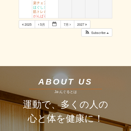
楽チェア体操 丸由
ほぐしヨガ （駅南）
筋トレ＆ストレッチ （富桑）
がんばるエアロ 吉成
2025
5月
7月
2027
Subscribe
ABOUT US
Ja-んぐるとは
運動で、多くの人の
心と体を健康に！