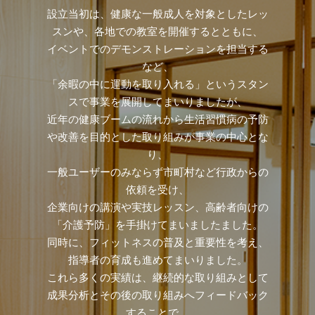
設立当初は、健康な一般成人を対象としたレッ
スンや、各地での教室を開催するとともに、
イベントでのデモンストレーションを担当する
など、
「余暇の中に運動を取り入れる」というスタン
スで事業を展開してまいりましたが、
近年の健康ブームの流れから生活習慣病の予防
や改善を目的とした取り組みが事業の中心とな
り、
一般ユーザーのみならず市町村など行政からの
依頼を受け、
企業向けの講演や実技レッスン、高齢者向けの
「介護予防」を手掛けてまいましたました。
同時に、フィットネスの普及と重要性を考え、
指導者の育成も進めてまいりました。
これら多くの実績は、継続的な取り組みとして
成果分析とその後の取り組みへフィードバック
することで、