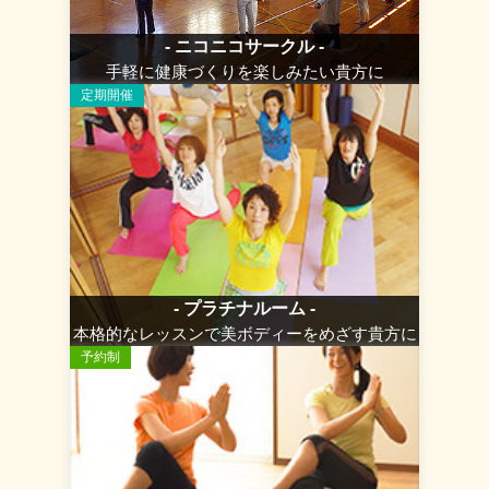
- ニコニコサークル -
手軽に健康づくりを楽しみたい貴方に
定期開催
- プラチナルーム -
本格的なレッスンで美ボディーをめざす貴方に
予約制