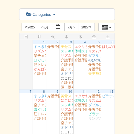
Categories
2025
5月
7月
2027
日
月
火
水
木
金
土
1
2
3
4
5
6
すっきり体操 湖南
介護予防岩美（すこやかセンター）
美骨ストレッチ 湖山
エクササイズ 岩美
介護予防岩美 岩井
はじめてのダンス
リズムウオーキング 駅南
スッキリヨガ 吉方
体軸ストレッチ 富桑
リズムエアロ 駅南
楽チェア体操 丸由
リズムウオーキング （湯梨浜）
介護予防智頭 土師
ダブルリング江山
ほぐしヨガ （駅南）
介護予防岩美 浦富
介護予防智頭 山郷
のびのび健康教室 青谷
筋トレ＆ストレッチ （富桑）
介護予防智頭 総合センター（水）
介護予防岩美（大岩）
がんばるエアロ 吉成
楽チェア体操 吉岡
介護予防智頭 那岐
介護予防智頭 総合センター月曜
オドリマス ラボ
美姿勢ヨガ（高草）
にこにこ用瀬
介護予防岩美 文化センター
膝・腰らくらく教室 醇風
7
8
9
10
11
12
13
すっきり体操 湖南
介護予防岩美（すこやかセンター）
美骨ストレッチ 湖山
エクササイズ 岩美
介護予防岩美 岩井
ピラティスヨ～ガ
リズムウオーキング 駅南
にこにこ体操（船岡）
体軸ストレッチ 富桑
リズムエアロ 駅南
楽チェア体操 丸由
スッキリヨガ 吉方
介護予防智頭 富沢
ダブルリング 吉成
ほぐしヨガ （駅南）
リズムウオーキング （湯梨浜）
介護予防智頭 芦津
介護予防岩美（大岩）
筋トレ＆ストレッチ （富桑）
介護予防岩美 浦富
ピラティス 社
介護予防智頭 総合センター月曜
介護予防智頭 総合センター（水）
リングストレッチ（松保）
楽チェア体操 吉岡
オドリマス ラボ
にこにこ用瀬