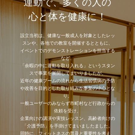
運動で、多くの人の
心と体を健康に！
設立当初は、健康な一般成人を対象としたレッ
スンや、各地での教室を開催するとともに、
イベントでのデモンストレーションを担当する
など、
「余暇の中に運動を取り入れる」というスタン
スで事業を展開してまいりましたが、
近年の健康ブームの流れから生活習慣病の予防
や改善を目的とした取り組みが事業の中心とな
り、
一般ユーザーのみならず市町村など行政からの
依頼を受け、
企業向けの講演や実技レッスン、高齢者向けの
「介護予防」を手掛けてまいましたました。
同時に、フィットネスの普及と重要性を考え、