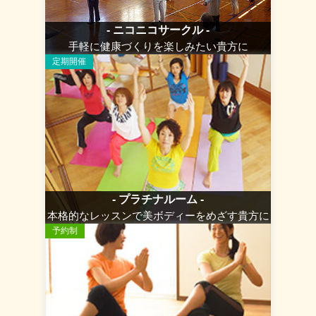
- ニコニコサークル -
手軽に健康づくりを楽しみたい貴方に
定期開催
- プラチナルーム -
本格的なレッスンで美ボディーをめざす貴方に
予約制