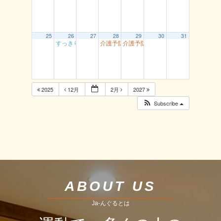
25
26
27
28
29
30
31
すっきり体操 湖南
介護予防智頭 山形
介護予防智頭 土師
2025
12月
2月
2027
Subscribe
ABOUT US
Ja-んぐるとは