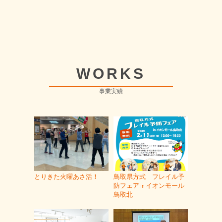
WORKS
事業実績
とりきた火曜あさ活！
鳥取県方式 フレイル予
防フェア㏌イオンモール
鳥取北