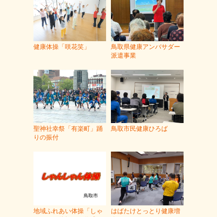
健康体操「咲花笑」
鳥取県健康アンバサダー
派遣事業
聖神社幸祭「有楽町」踊
鳥取市民健康ひろば
りの振付
地域ふれあい体操「しゃ
はばたけとっとり健康増