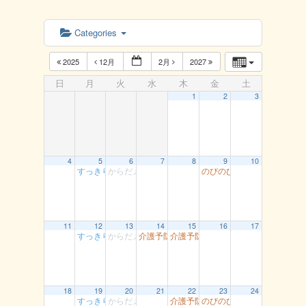
Categories
2025
12月
2月
2027
日
月
火
水
木
金
土
1
2
3
4
5
6
7
8
9
10
すっきり体操 湖南
からだメンテナンス教室 湯梨浜
のびのび健康教室 青谷
11
12
13
14
15
16
17
すっきり体操 湖南
からだメンテナンス教室 湯梨浜
介護予防智頭 山形
介護予防智頭 土師
18
19
20
21
22
23
24
すっきり体操 湖南
からだメンテナンス教室 湯梨浜
介護予防智頭 芦津
のびのび健康教室 青谷