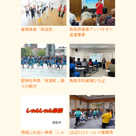
健康体操「咲花笑」
鳥取県健康アンバサダー
派遣事業
聖神社幸祭「有楽町」踊
鳥取市民健康ひろば
りの振付
地域ふれあい体操「しゃ
はばたけとっとり健康増