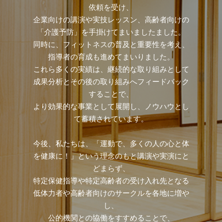
依頼を受け、
企業向けの講演や実技レッスン、高齢者向けの
「介護予防」を手掛けてまいましたました。
同時に、フィットネスの普及と重要性を考え、
指導者の育成も進めてまいりました。
これら多くの実績は、継続的な取り組みとして
成果分析とその後の取り組みへフィードバック
することで、
より効果的な事業として展開し、ノウハウとし
て蓄積されています。
今後、私たちは、「運動で、多くの人の心と体
を健康に！」という理念のもと講演や実演にと
どまらず、
特定保健指導や特定高齢者の受け入れ先となる
低体力者や高齢者向けのサークルを各地に増や
し、
公的機関との協働をすすめることで、