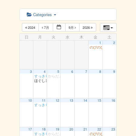
Categories
2024
7月
9月
2026
日
月
火
水
木
金
土
1
2
のびのび健康教室 青谷
3
4
5
6
7
8
9
すっきり体操 湖南
からだメンテナンス教室 湯梨浜
ほぐしヨガ 丸由
10
11
12
13
14
15
16
すっきり体操 湖南
17
18
19
20
21
22
23
すっきり体操 湖南
からだメンテナンス教室 湯梨浜
のびのび健康教室 青谷