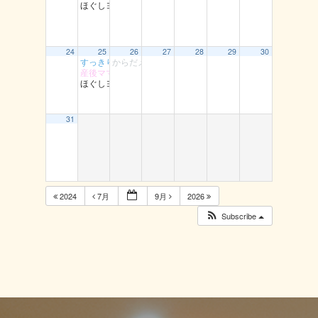
ほぐしヨガ 丸由
24
25
26
27
28
29
30
すっきり体操 湖南
からだメンテナンス教室 湯梨浜
産後ママ・ボディリメイク
ほぐしヨガ 丸由
31
2024
7月
9月
2026
Subscribe