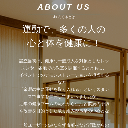
ABOUT US
Ja-んぐるとは
運動で、多くの人の
心と体を健康に！
設立当初は、健康な一般成人を対象としたレッ
スンや、各地での教室を開催するとともに、
イベントでのデモンストレーションを担当する
など、
「余暇の中に運動を取り入れる」というスタン
スで事業を展開してまいりましたが、
近年の健康ブームの流れから生活習慣病の予防
や改善を目的とした取り組みが事業の中心とな
り、
一般ユーザーのみならず市町村など行政からの