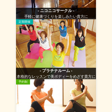
- ニコニコサークル -
手軽に健康づくりを楽しみたい貴方に
定期開催
- プラチナルーム -
本格的なレッスンで美ボディーをめざす貴方に
予約制