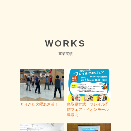
WORKS
事業実績
とりきた火曜あさ活！
鳥取県方式 フレイル予
防フェア㏌イオンモール
鳥取北