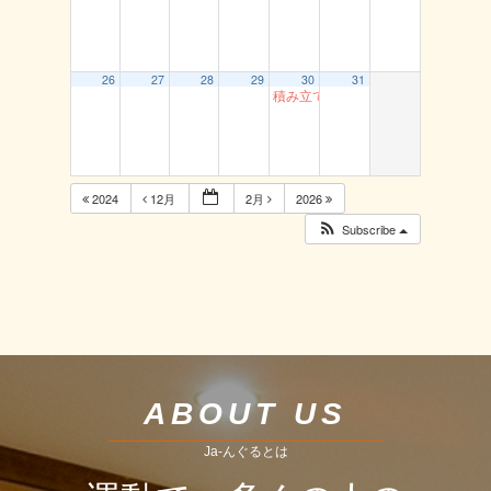
26
27
28
29
30
31
積み立て貯筋運動（とまり）
2024
12月
2月
2026
Subscribe
ABOUT US
Ja-んぐるとは