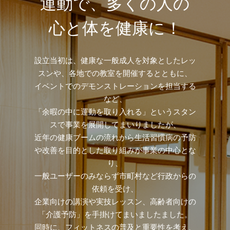
運動で、多くの人の
心と体を健康に！
設立当初は、健康な一般成人を対象としたレッ
スンや、各地での教室を開催するとともに、
イベントでのデモンストレーションを担当する
など、
「余暇の中に運動を取り入れる」というスタン
スで事業を展開してまいりましたが、
近年の健康ブームの流れから生活習慣病の予防
や改善を目的とした取り組みが事業の中心とな
り、
一般ユーザーのみならず市町村など行政からの
依頼を受け、
企業向けの講演や実技レッスン、高齢者向けの
「介護予防」を手掛けてまいましたました。
同時に、フィットネスの普及と重要性を考え、