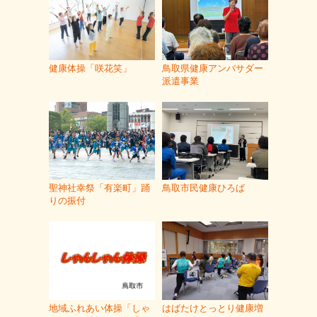
健康体操「咲花笑」
鳥取県健康アンバサダー
派遣事業
聖神社幸祭「有楽町」踊
鳥取市民健康ひろば
りの振付
地域ふれあい体操「しゃ
はばたけとっとり健康増