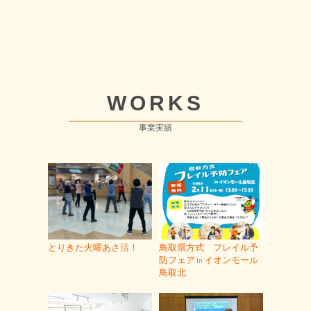
WORKS
事業実績
とりきた火曜あさ活！
鳥取県方式 フレイル予
防フェア㏌イオンモール
鳥取北