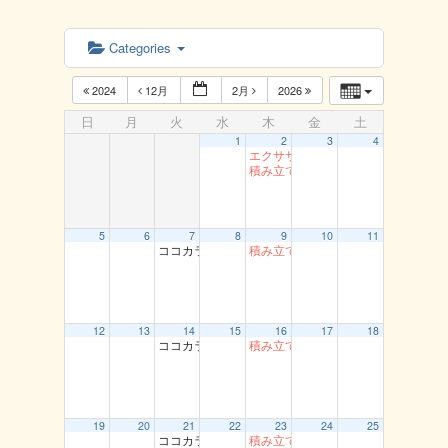
Categories
2024
12月
2月
2026
日
月
火
水
木
金
土
1
2
3
4
エクササイズ（岩美）
積み立て貯筋運動（とまり）
5
6
7
8
9
10
11
ココカラ運動教室（龍鳳閣）
積み立て貯筋運動（とまり）
12
13
14
15
16
17
18
ココカラ運動教室（龍鳳閣）
積み立て貯筋運動（とまり）
19
20
21
22
23
24
25
ココカラ運動教室（龍鳳閣）
積み立て貯筋運動（とまり）