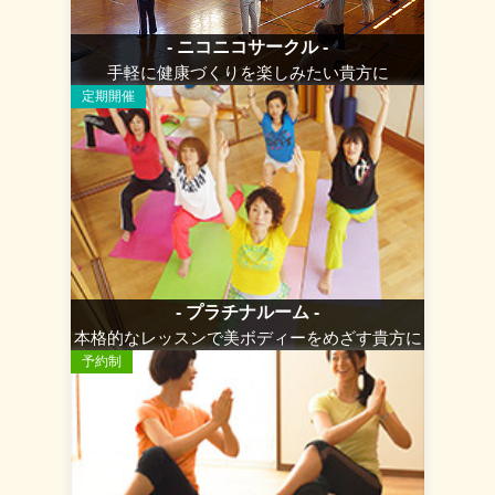
- ニコニコサークル -
手軽に健康づくりを楽しみたい貴方に
定期開催
- プラチナルーム -
本格的なレッスンで美ボディーをめざす貴方に
予約制