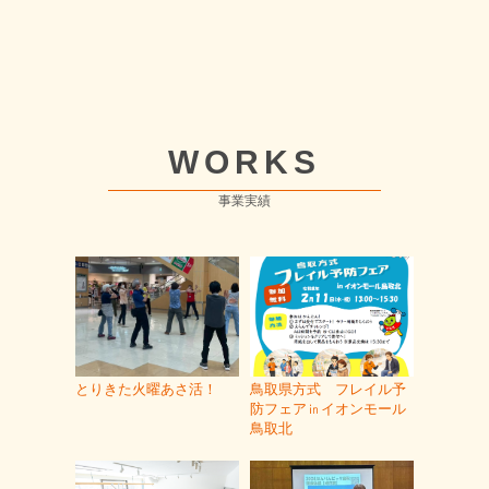
WORKS
事業実績
とりきた火曜あさ活！
鳥取県方式 フレイル予
防フェア㏌イオンモール
鳥取北