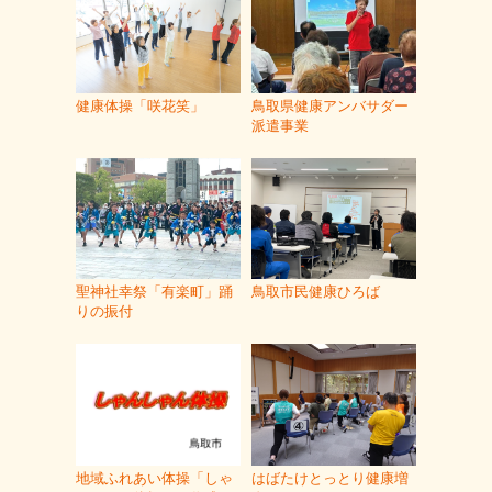
健康体操「咲花笑」
鳥取県健康アンバサダー
派遣事業
聖神社幸祭「有楽町」踊
鳥取市民健康ひろば
りの振付
地域ふれあい体操「しゃ
はばたけとっとり健康増