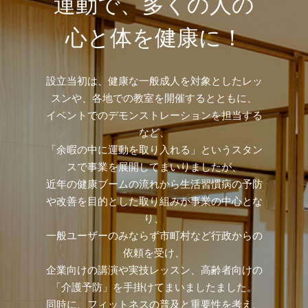
運動で、多くの人の
心と体を健康に！
設立当初は、健康な一般成人を対象としたレッ
スンや、各地での教室を開催するとともに、
イベントでのデモンストレーションを担当する
など、
「余暇の中に運動を取り入れる」というスタン
スで事業を展開してまいりましたが、
近年の健康ブームの流れから生活習慣病の予防
や改善を目的とした取り組みが事業の中心とな
り、
一般ユーザーのみならず市町村など行政からの
依頼を受け、
企業向けの講演や実技レッスン、高齢者向けの
「介護予防」を手掛けてまいましたました。
同時に、フィットネスの普及と重要性を考え、