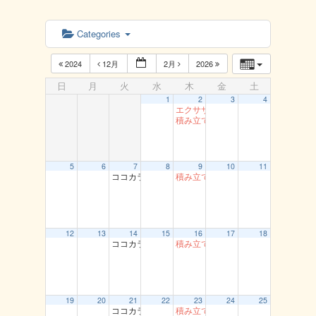
Categories
2024
12月
2月
2026
日
月
火
水
木
金
土
1
2
3
4
エクササイズ（岩美）
積み立て貯筋運動（とまり）
5
6
7
8
9
10
11
ココカラ運動教室（龍鳳閣）
積み立て貯筋運動（とまり）
12
13
14
15
16
17
18
ココカラ運動教室（龍鳳閣）
積み立て貯筋運動（とまり）
19
20
21
22
23
24
25
ココカラ運動教室（龍鳳閣）
積み立て貯筋運動（とまり）