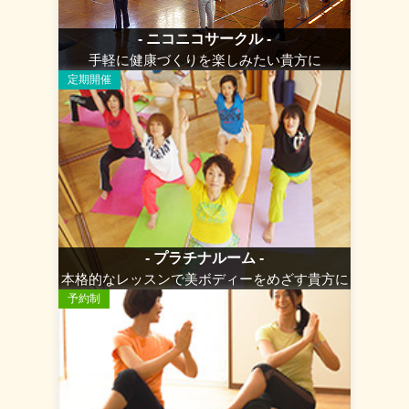
- ニコニコサークル -
手軽に健康づくりを楽しみたい貴方に
定期開催
- プラチナルーム -
本格的なレッスンで美ボディーをめざす貴方に
予約制