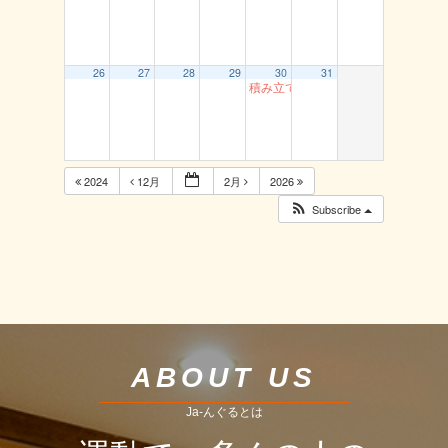
26
27
28
29
30
31
積み立て貯筋運動（とまり）
2024
12月
2月
2026
Subscribe
ABOUT US
Ja-んぐるとは