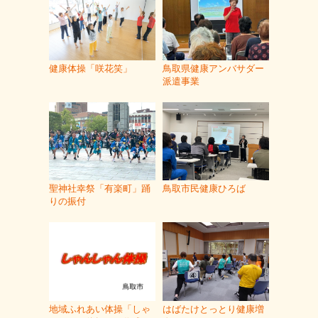
健康体操「咲花笑」
鳥取県健康アンバサダー
派遣事業
聖神社幸祭「有楽町」踊
鳥取市民健康ひろば
りの振付
地域ふれあい体操「しゃ
はばたけとっとり健康増