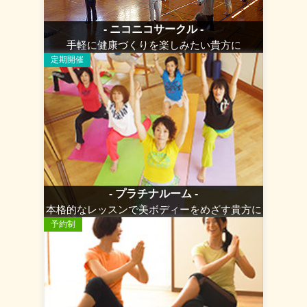
- ニコニコサークル -
手軽に健康づくりを楽しみたい貴方に
定期開催
- プラチナルーム -
本格的なレッスンで美ボディーをめざす貴方に
予約制