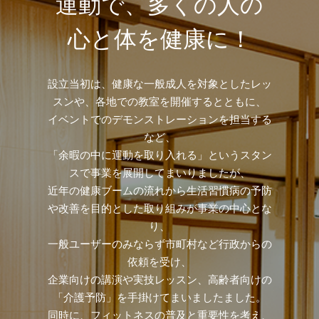
運動で、多くの人の
心と体を健康に！
設立当初は、健康な一般成人を対象としたレッ
スンや、各地での教室を開催するとともに、
イベントでのデモンストレーションを担当する
など、
「余暇の中に運動を取り入れる」というスタン
スで事業を展開してまいりましたが、
近年の健康ブームの流れから生活習慣病の予防
や改善を目的とした取り組みが事業の中心とな
り、
一般ユーザーのみならず市町村など行政からの
依頼を受け、
企業向けの講演や実技レッスン、高齢者向けの
「介護予防」を手掛けてまいましたました。
同時に、フィットネスの普及と重要性を考え、