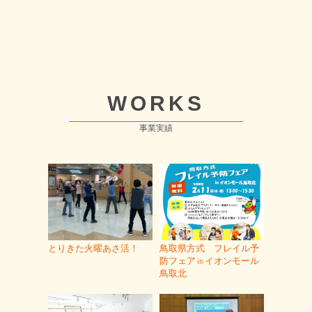
WORKS
事業実績
とりきた火曜あさ活！
鳥取県方式 フレイル予
防フェア㏌イオンモール
鳥取北