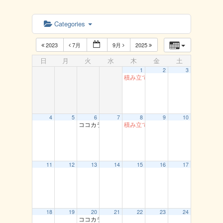
Categories
2023
7月
9月
2025
日
月
火
水
木
金
土
1
2
3
積み立て貯筋運動 とまり
4
5
6
7
8
9
10
ココカラ運動教室（龍鳳閣）
積み立て貯筋運動 とまり
11
12
13
14
15
16
17
18
19
20
21
22
23
24
ココカラ運動教室（龍鳳閣）