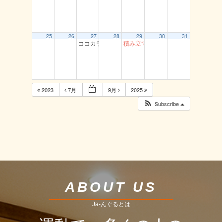
25
26
27
28
29
30
31
ココカラ運動教室（龍鳳閣）
積み立て貯筋運動 とまり
2023
7月
9月
2025
Subscribe
ABOUT US
Ja-んぐるとは