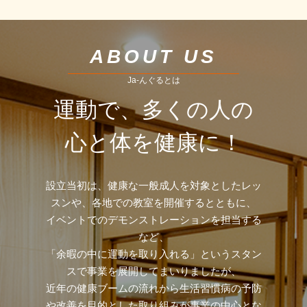
ABOUT US
Ja-んぐるとは
運動で、多くの人の
心と体を健康に！
設立当初は、健康な一般成人を対象としたレッ
スンや、各地での教室を開催するとともに、
イベントでのデモンストレーションを担当する
など、
「余暇の中に運動を取り入れる」というスタン
スで事業を展開してまいりましたが、
近年の健康ブームの流れから生活習慣病の予防
や改善を目的とした取り組みが事業の中心とな