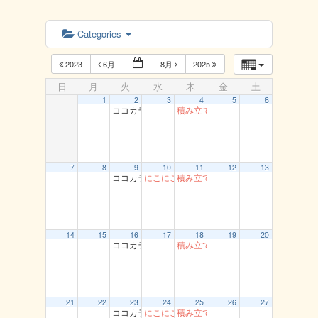
Categories
2023
6月
8月
2025
日
月
火
水
木
金
土
1
2
3
4
5
6
ココカラ運動教室（龍鳳閣）
積み立て貯筋運動（とまり）
7
8
9
10
11
12
13
ココカラ運動教室（龍鳳閣）
にこにこ体操 船岡
積み立て貯筋運動（とまり）
14
15
16
17
18
19
20
ココカラ運動教室（龍鳳閣）
積み立て貯筋運動（とまり）
21
22
23
24
25
26
27
ココカラ運動教室（龍鳳閣）
にこにこ体操 船岡
積み立て貯筋運動（とまり）