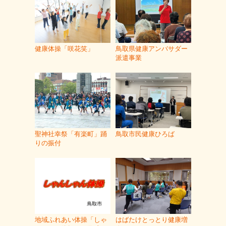
健康体操「咲花笑」
鳥取県健康アンバサダー
派遣事業
聖神社幸祭「有楽町」踊
鳥取市民健康ひろば
りの振付
地域ふれあい体操「しゃ
はばたけとっとり健康増