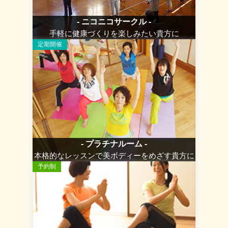
- ニコニコサークル -
手軽に健康づくりを楽しみたい貴方に
定期開催
- プラチナルーム -
本格的なレッスンで美ボディーをめざす貴方に
予約制