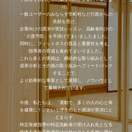
り、
一般ユーザーのみならず市町村など行政からの
依頼を受け、
企業向けの講演や実技レッスン、高齢者向けの
「介護予防」を手掛けてまいましたました。
同時に、フィットネスの普及と重要性を考え、
指導者の育成も進めてまいりました。
これら多くの実績は、継続的な取り組みとして
成果分析とその後の取り組みへフィードバック
することで、
より効果的な事業として展開し、ノウハウとし
て蓄積されています。
今後、私たちは、「運動で、多くの人の心と体
を健康に！」という理念のもと講演や実演にと
どまらず、
特定保健指導や特定高齢者の受け入れ先となる
低体力者や高齢者向けのサークルを各地に増や