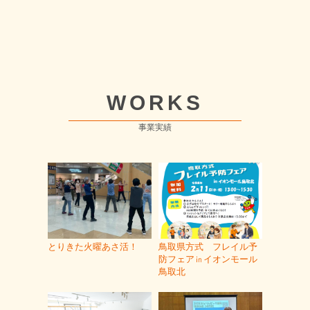
WORKS
事業実績
とりきた火曜あさ活！
鳥取県方式 フレイル予
防フェア㏌イオンモール
鳥取北