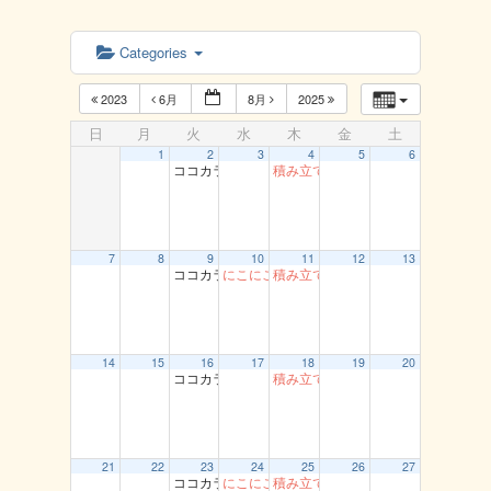
Categories
2023
6月
8月
2025
日
月
火
水
木
金
土
1
2
3
4
5
6
ココカラ運動教室（龍鳳閣）
積み立て貯筋運動（とまり）
7
8
9
10
11
12
13
ココカラ運動教室（龍鳳閣）
にこにこ体操 船岡
積み立て貯筋運動（とまり）
14
15
16
17
18
19
20
ココカラ運動教室（龍鳳閣）
積み立て貯筋運動（とまり）
21
22
23
24
25
26
27
ココカラ運動教室（龍鳳閣）
にこにこ体操 船岡
積み立て貯筋運動（とまり）