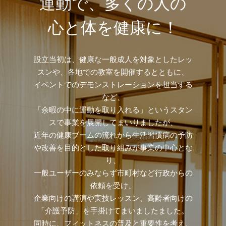
運動で、多くの人の
心と体を健康に！
設立当初は、健康な一般成人を対象としたレッ
スンや、各地での教室を開催するとともに、
イベントでのデモンストレーションを担当する
など、
「余暇の中に運動を取り入れる」というスタン
スで事業を展開してまいりましたが、
近年の健康ブームの流れから生活習慣病の予防
や改善を目的とした取り組みが事業の中心とな
り、
一般ユーザーのみならず市町村など行政からの
依頼を受け、
企業向けの講演や実技レッスン、高齢者向けの
「介護予防」を手掛けてまいましたました。
同時に、フィットネスの普及と重要性を考え、