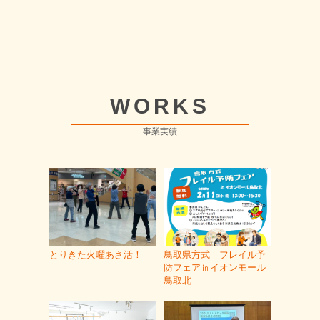
WORKS
事業実績
とりきた火曜あさ活！
鳥取県方式 フレイル予
防フェア㏌イオンモール
鳥取北