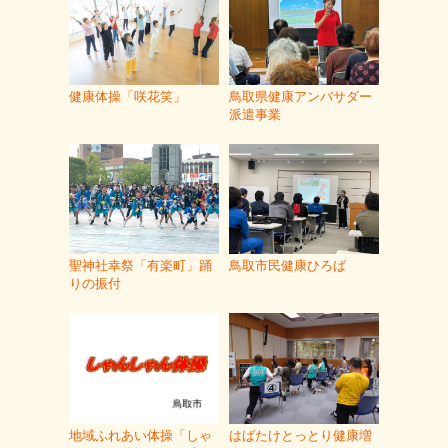
健康体操「咲花笑」
鳥取県健康アンバサダー
派遣事業
聖神社幸祭「有楽町」踊
鳥取市民健康ひろば
りの振付
地域ふれあい体操「しゃ
はばたけとっとり健康増