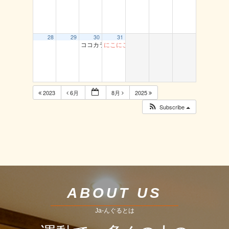
28
29
30
31
ココカラ運動教室（龍鳳閣）
にこにこ体操 船岡
2023
6月
8月
2025
Subscribe
ABOUT US
Ja-んぐるとは