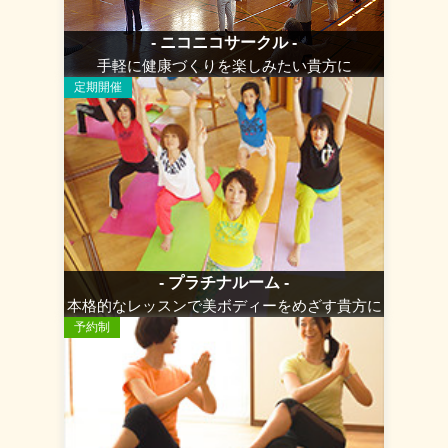
- ニコニコサークル -
手軽に健康づくりを楽しみたい貴方に
定期開催
- プラチナルーム -
本格的なレッスンで美ボディーをめざす貴方に
予約制