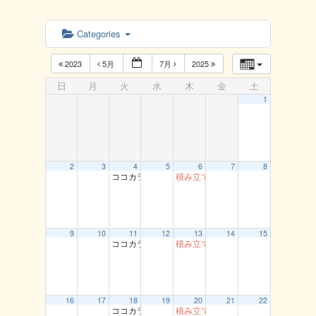
Categories
2023
5月
7月
2025
日
月
火
水
木
金
土
1
2
3
4
5
6
7
8
ココカラ運動教室（龍鳳閣）
積み立て貯筋運動（とまり）
9
10
11
12
13
14
15
ココカラ運動教室（龍鳳閣）
積み立て貯筋運動（とまり）
16
17
18
19
20
21
22
ココカラ運動教室（龍鳳閣）
積み立て貯筋運動（とまり）