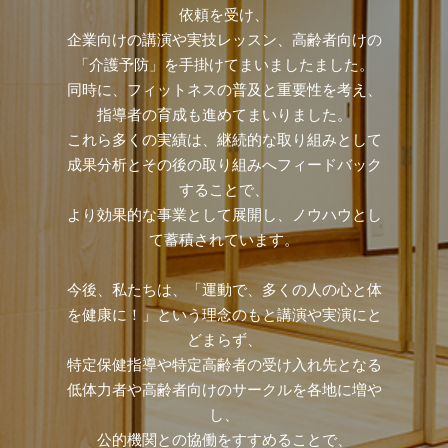
依頼を受け、
企業向けの講演や実技レッスン、高齢者向けの
「介護予防」を手掛けてまいましたました。
同時に、フィットネスの普及と重要性を考え、
指導者の育成も進めてまいりました。
これら多くの実績は、継続的な取り組みとして
成果分析とその後の取り組みへフィードバック
することで、
より効果的な事業として展開し、ノウハウとし
て蓄積されています。
今後、私たちは、「運動で、多くの人の心と体
を健康に！」という理念のもと講演や実演にと
どまらず、
特定保健指導や特定高齢者の受け入れ先となる
低体力者や高齢者向けのサークルを各地に増や
し、
公的機関との協働をすすめることで、