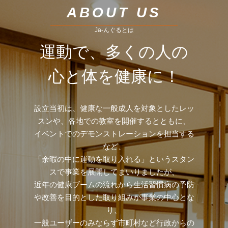
ABOUT US
Ja-んぐるとは
運動で、多くの人の
心と体を健康に！
設立当初は、健康な一般成人を対象としたレッ
スンや、各地での教室を開催するとともに、
イベントでのデモンストレーションを担当する
など、
「余暇の中に運動を取り入れる」というスタン
スで事業を展開してまいりましたが、
近年の健康ブームの流れから生活習慣病の予防
や改善を目的とした取り組みが事業の中心とな
り、
一般ユーザーのみならず市町村など行政からの