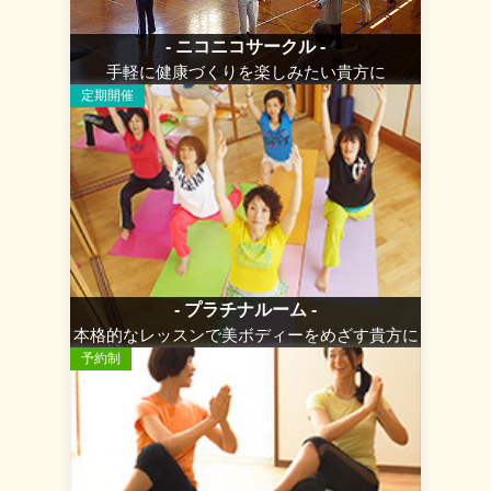
- ニコニコサークル -
手軽に健康づくりを楽しみたい貴方に
定期開催
- プラチナルーム -
本格的なレッスンで美ボディーをめざす貴方に
予約制