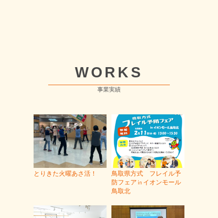
WORKS
事業実績
とりきた火曜あさ活！
鳥取県方式 フレイル予
防フェア㏌イオンモール
鳥取北