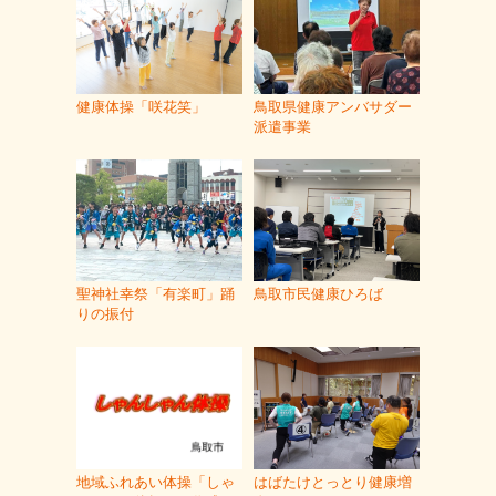
健康体操「咲花笑」
鳥取県健康アンバサダー
派遣事業
聖神社幸祭「有楽町」踊
鳥取市民健康ひろば
りの振付
地域ふれあい体操「しゃ
はばたけとっとり健康増