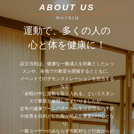
ABOUT US
Ja-んぐるとは
運動で、多くの人の
心と体を健康に！
設立当初は、健康な一般成人を対象としたレッ
スンや、各地での教室を開催するとともに、
イベントでのデモンストレーションを担当する
など、
「余暇の中に運動を取り入れる」というスタン
スで事業を展開してまいりましたが、
近年の健康ブームの流れから生活習慣病の予防
や改善を目的とした取り組みが事業の中心とな
り、
一般ユーザーのみならず市町村など行政からの