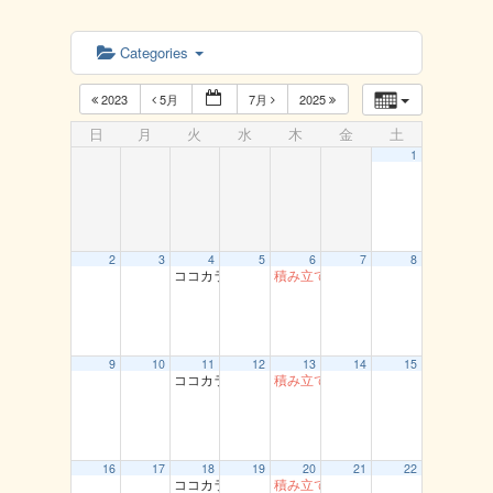
Categories
2023
5月
7月
2025
日
月
火
水
木
金
土
1
2
3
4
5
6
7
8
ココカラ運動教室（龍鳳閣）
積み立て貯筋運動（とまり）
9
10
11
12
13
14
15
ココカラ運動教室（龍鳳閣）
積み立て貯筋運動（とまり）
16
17
18
19
20
21
22
ココカラ運動教室（龍鳳閣）
積み立て貯筋運動（とまり）