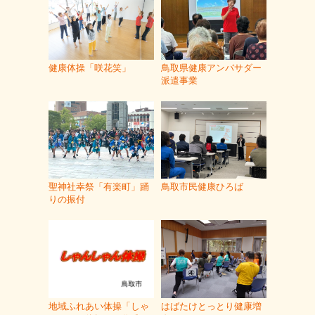
健康体操「咲花笑」
鳥取県健康アンバサダー
派遣事業
聖神社幸祭「有楽町」踊
鳥取市民健康ひろば
りの振付
地域ふれあい体操「しゃ
はばたけとっとり健康増