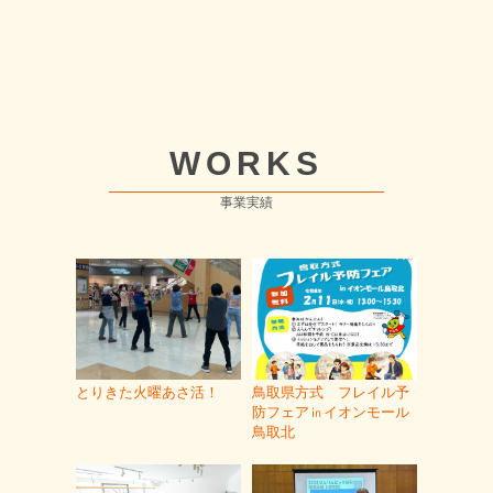
WORKS
事業実績
とりきた火曜あさ活！
鳥取県方式 フレイル予
防フェア㏌イオンモール
鳥取北