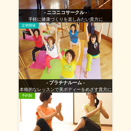
- ニコニコサークル -
手軽に健康づくりを楽しみたい貴方に
定期開催
- プラチナルーム -
本格的なレッスンで美ボディーをめざす貴方に
予約制