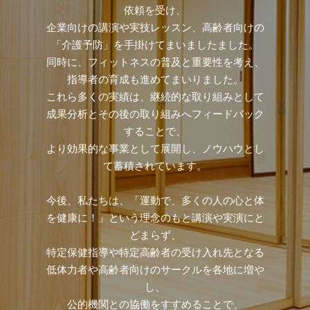
依頼を受け、
企業向けの講演や実技レッスン、高齢者向けの
「介護予防」を手掛けてまいましたました。
同時に、フィットネスの普及と重要性を考え、
指導者の育成も進めてまいりました。
これら多くの実績は、継続的な取り組みとして
成果分析とその後の取り組みへフィードバック
することで、
より効果的な事業として展開し、ノウハウとし
て蓄積されています。
今後、私たちは、「運動で、多くの人の心と体
を健康に！」という理念のもと講演や実演にと
どまらず、
特定保健指導や特定高齢者の受け入れ先となる
低体力者や高齢者向けのサークルを各地に増や
し、
公的機関との協働をすすめることで、