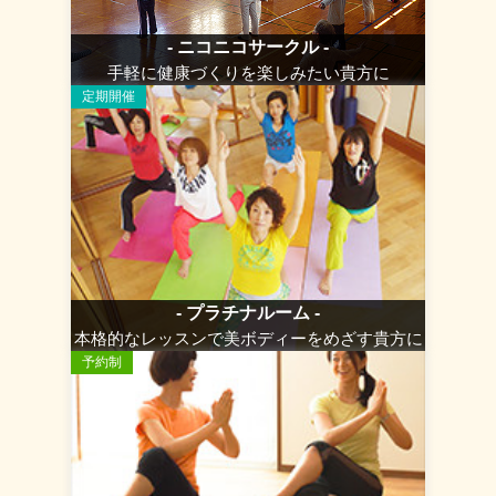
- ニコニコサークル -
手軽に健康づくりを楽しみたい貴方に
定期開催
- プラチナルーム -
本格的なレッスンで美ボディーをめざす貴方に
予約制