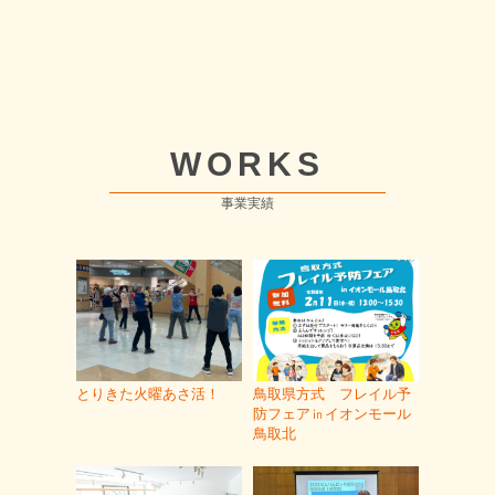
WORKS
事業実績
とりきた火曜あさ活！
鳥取県方式 フレイル予
防フェア㏌イオンモール
鳥取北