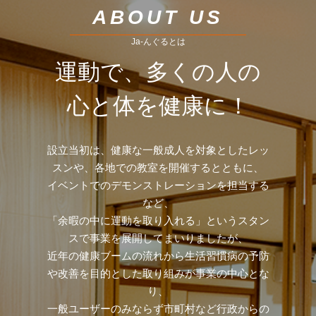
ABOUT US
Ja-んぐるとは
運動で、多くの人の
心と体を健康に！
設立当初は、健康な一般成人を対象としたレッ
スンや、各地での教室を開催するとともに、
イベントでのデモンストレーションを担当する
など、
「余暇の中に運動を取り入れる」というスタン
スで事業を展開してまいりましたが、
近年の健康ブームの流れから生活習慣病の予防
や改善を目的とした取り組みが事業の中心とな
り、
一般ユーザーのみならず市町村など行政からの