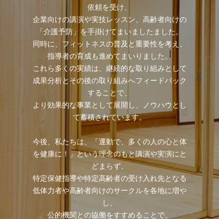
依頼を受け、
企業向けの講演や実技レッスン、高齢者向けの
「介護予防」を手掛けてまいましたました。
同時に、フィットネスの普及と重要性を考え、
指導者の育成も進めてまいりました。
これら多くの実績は、継続的な取り組みとして
成果分析とその後の取り組みへフィードバック
することで、
より効果的な事業として展開し、ノウハウとし
て蓄積されています。
今後、私たちは、「運動で、多くの人の心と体
を健康に！」という理念のもと講演や実演にと
どまらず、
特定保健指導や特定高齢者の受け入れ先となる
低体力者や高齢者向けのサークルを各地に増や
し、
公的機関との協働をすすめることで、