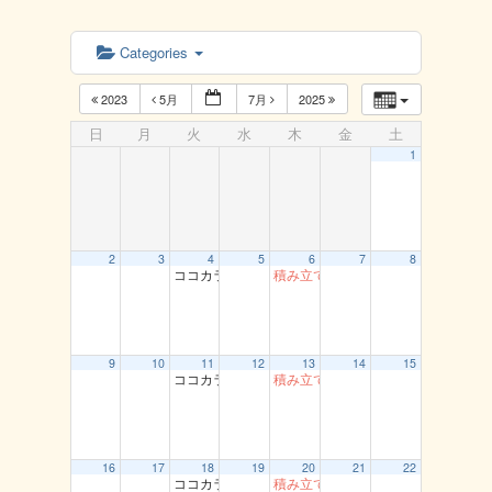
Categories
2023
5月
7月
2025
日
月
火
水
木
金
土
1
2
3
4
5
6
7
8
ココカラ運動教室（龍鳳閣）
積み立て貯筋運動（とまり）
9
10
11
12
13
14
15
ココカラ運動教室（龍鳳閣）
積み立て貯筋運動（とまり）
16
17
18
19
20
21
22
ココカラ運動教室（龍鳳閣）
積み立て貯筋運動（とまり）