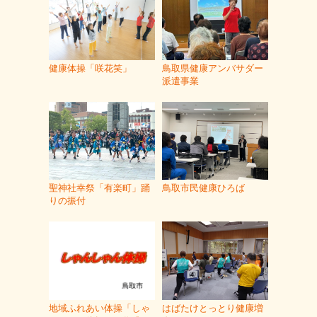
健康体操「咲花笑」
鳥取県健康アンバサダー
派遣事業
聖神社幸祭「有楽町」踊
鳥取市民健康ひろば
りの振付
地域ふれあい体操「しゃ
はばたけとっとり健康増