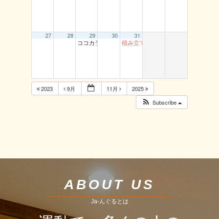
27
28
29
30
31
ココカラ運動教室（中央公民館）
積み立て貯筋運動（とまり）
2023
9月
11月
2025
Subscribe
ABOUT US
Ja-んぐるとは