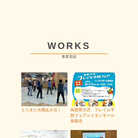
WORKS
事業実績
とりきた火曜あさ活！
鳥取県方式 フレイル予
防フェア㏌イオンモール
鳥取北