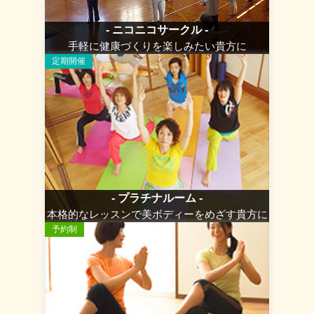
- ニコニコサークル -
手軽に健康づくりを楽しみたい貴方に
定期開催
- プラチナルーム -
本格的なレッスンで美ボディーをめざす貴方に
予約制