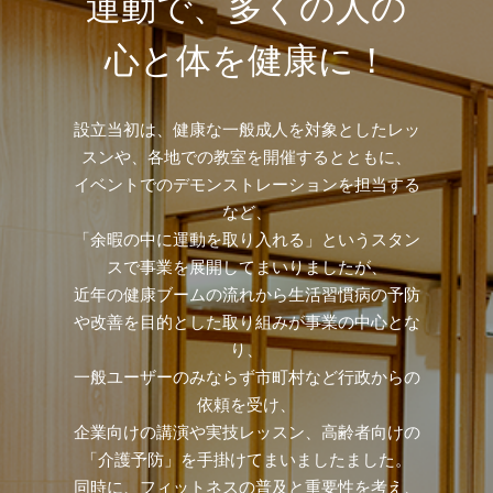
運動で、多くの人の
心と体を健康に！
設立当初は、健康な一般成人を対象としたレッ
スンや、各地での教室を開催するとともに、
イベントでのデモンストレーションを担当する
など、
「余暇の中に運動を取り入れる」というスタン
スで事業を展開してまいりましたが、
近年の健康ブームの流れから生活習慣病の予防
や改善を目的とした取り組みが事業の中心とな
り、
一般ユーザーのみならず市町村など行政からの
依頼を受け、
企業向けの講演や実技レッスン、高齢者向けの
「介護予防」を手掛けてまいましたました。
同時に、フィットネスの普及と重要性を考え、