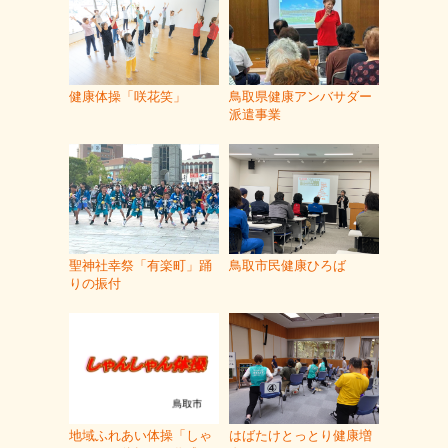
健康体操「咲花笑」
鳥取県健康アンバサダー
派遣事業
聖神社幸祭「有楽町」踊
鳥取市民健康ひろば
りの振付
地域ふれあい体操「しゃ
はばたけとっとり健康増