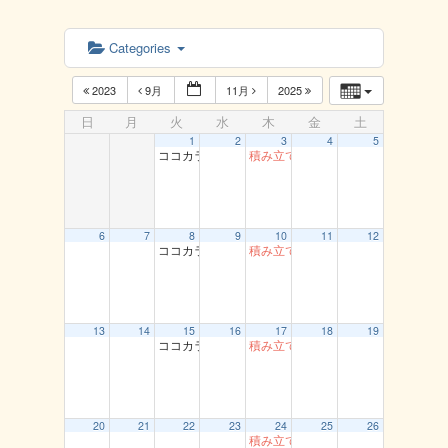
Categories
2023
9月
11月
2025
日
月
火
水
木
金
土
1
2
3
4
5
ココカラ運動教室（中央公民館）
積み立て貯筋運動（とまり）
6
7
8
9
10
11
12
ココカラ運動教室（中央公民館）
積み立て貯筋運動（とまり）
13
14
15
16
17
18
19
ココカラ運動教室（中央公民館）
積み立て貯筋運動（とまり）
20
21
22
23
24
25
26
積み立て貯筋運動（とまり）