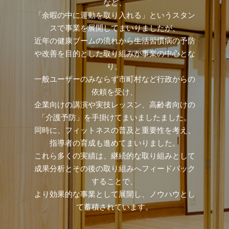
など、
「余暇の中に運動を取り入れる」というスタン
スで事業を展開してまいりましたが、
近年の健康ブームの流れから生活習慣病の予防
や改善を目的とした取り組みが事業の中心とな
り、
一般ユーザーのみならず市町村など行政からの
依頼を受け、
企業向けの講演や実技レッスン、高齢者向けの
「介護予防」を手掛けてまいましたました。
同時に、フィットネスの普及と重要性を考え、
指導者の育成も進めてまいりました。
これら多くの実績は、継続的な取り組みとして
成果分析とその後の取り組みへフィードバック
することで、
より効果的な事業として展開し、ノウハウとし
て蓄積されています。