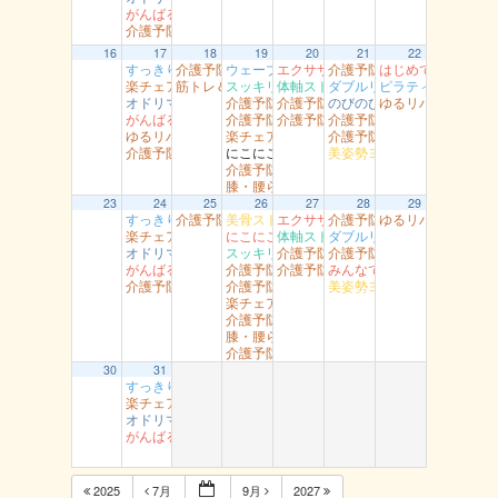
がんばるエアロ 丸由
介護予防智頭 総合センター月曜
16
17
18
19
20
21
22
すっきり体操 湖南
介護予防岩美（すこやかセンター）
ウェーブリングストレッチ 湖山
エクササイズ 岩美
介護予防岩美 岩井
はじめてのダンス
楽チェア体操 丸由
筋トレ＆ストレッチ 富桑
スッキリヨガ 吉方
体軸ストレッチ 富桑
ダブルリング 吉成
ピラティスヨ～ガ
オドリマス（ラボ）
介護予防岩美 浦富
介護予防智頭 土師
のびのび健康教室 青谷
ゆるリハ体操 （
がんばるエアロ 丸由
介護予防智頭 総合センター（水）
介護予防智頭 山郷
介護予防岩美（大岩）
ゆるリハ体操 幸町南館
楽チェア体操 吉岡
介護予防智頭 那岐
介護予防智頭 総合センター月曜
にこにこ用瀬
美姿勢ヨガ（高草）
介護予防岩美 文化センター
膝・腰らくらく教室 醇風
23
24
25
26
27
28
29
すっきり体操 湖南
介護予防岩美（すこやかセンター）
美骨ストレッチ 湖山
エクササイズ 岩美
介護予防岩美 岩井
ゆるリハ体操 （
楽チェア体操 丸由
にこにこ体操（船岡）
体軸ストレッチ 富桑
ダブルリング 吉成
オドリマス（ラボ）
スッキリヨガ 吉方
介護予防智頭 富沢
介護予防岩美（大岩）
がんばるエアロ 丸由
介護予防岩美 浦富
介護予防智頭 芦津
みんなで有酸素運動 社
介護予防智頭 総合センター月曜
介護予防智頭 総合センター（水）
美姿勢ヨガ（高草）
楽チェア体操 吉岡
介護予防岩美 文化センター
膝・腰らくらく教室 醇風
介護予防智頭 山形
30
31
すっきり体操 湖南
楽チェア体操 丸由
オドリマス（ラボ）
がんばるエアロ 丸由
2025
7月
9月
2027