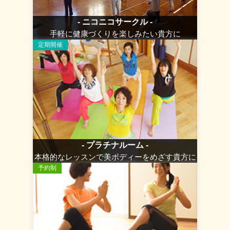
- ニコニコサークル -
手軽に健康づくりを楽しみたい貴方に
定期開催
- プラチナルーム -
本格的なレッスンで美ボディーをめざす貴方に
予約制