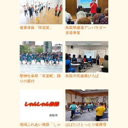
健康体操「咲花笑」
鳥取県健康アンバサダー
派遣事業
聖神社幸祭「有楽町」踊
鳥取市民健康ひろば
りの振付
地域ふれあい体操「しゃ
はばたけとっとり健康増