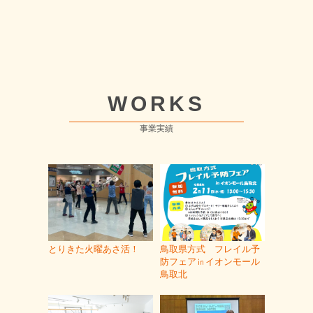
WORKS
事業実績
とりきた火曜あさ活！
鳥取県方式 フレイル予
防フェア㏌イオンモール
鳥取北