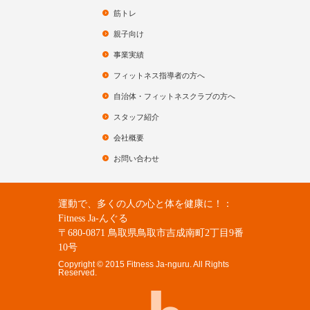
筋トレ
親子向け
事業実績
フィットネス指導者の方へ
自治体・フィットネスクラブの方へ
スタッフ紹介
会社概要
お問い合わせ
運動で、多くの人の心と体を健康に！：
Fitness Ja-んぐる
〒680-0871 鳥取県鳥取市吉成南町2丁目9番
10号
Copyright © 2015 Fitness Ja-nguru. All Rights
Reserved.