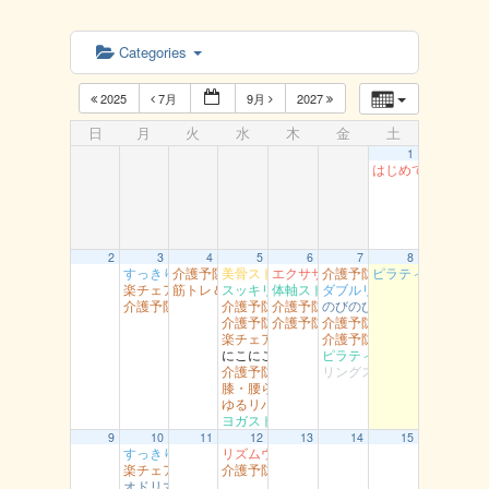
Categories
2025
7月
9月
2027
日
月
火
水
木
金
土
1
はじめてのダンス
2
3
4
5
6
7
8
すっきり体操 湖南
介護予防岩美（すこやかセンター）
美骨ストレッチ 湖山
エクササイズ 岩美
介護予防岩美 岩井
ピラティスヨ～ガ
楽チェア体操 丸由
筋トレ＆ストレッチ 富桑
スッキリヨガ 吉方
体軸ストレッチ 富桑
ダブルリング江山
介護予防智頭 総合センター月曜
介護予防岩美 浦富
介護予防智頭 土師
のびのび健康教室 青谷
介護予防智頭 総合センター（水）
介護予防智頭 山郷
介護予防岩美（大岩）
楽チェア体操 吉岡
介護予防智頭 那岐
にこにこ用瀬
ピラティス 社
介護予防岩美 文化センター
リングストレッチ（松保）
膝・腰らくらく教室 醇風
ゆるリハ体操 幸町
ヨガストレッチ 岩美
9
10
11
12
13
14
15
すっきり体操 湖南
リズムウオーキング 湯梨浜
楽チェア体操 丸由
介護予防智頭 総合センター（水）
オドリマス（ラボ）