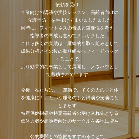
依頼を受け、
企業向けの講演や実技レッスン、高齢者向けの
「介護予防」を手掛けてまいましたました。
同時に、フィットネスの普及と重要性を考え、
指導者の育成も進めてまいりました。
これら多くの実績は、継続的な取り組みとして
成果分析とその後の取り組みへフィードバック
することで、
より効果的な事業として展開し、ノウハウとし
て蓄積されています。
今後、私たちは、「運動で、多くの人の心と体
を健康に！」という理念のもと講演や実演にと
どまらず、
特定保健指導や特定高齢者の受け入れ先となる
低体力者や高齢者向けのサークルを各地に増や
し、
公的機関との協働をすすめることで、