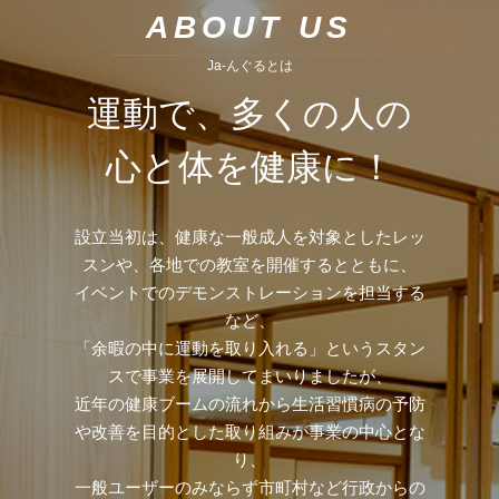
ABOUT US
Ja-んぐるとは
運動で、多くの人の
心と体を健康に！
設立当初は、健康な一般成人を対象としたレッ
スンや、各地での教室を開催するとともに、
イベントでのデモンストレーションを担当する
など、
「余暇の中に運動を取り入れる」というスタン
スで事業を展開してまいりましたが、
近年の健康ブームの流れから生活習慣病の予防
や改善を目的とした取り組みが事業の中心とな
り、
一般ユーザーのみならず市町村など行政からの