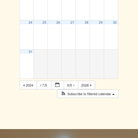
24
25
26
27
28
29
30
31
2024
7月
9月
2026
Subscribe to filtered calendar