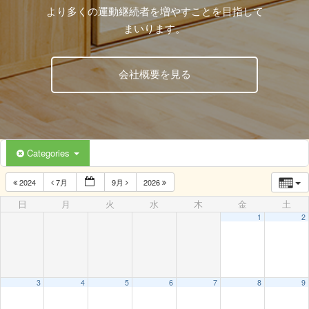
より多くの運動継続者を増やすことを目指して
まいります。
会社概要を見る
Categories
2024
7月
9月
2026
日
月
火
水
木
金
土
1
2
3
4
5
6
7
8
9