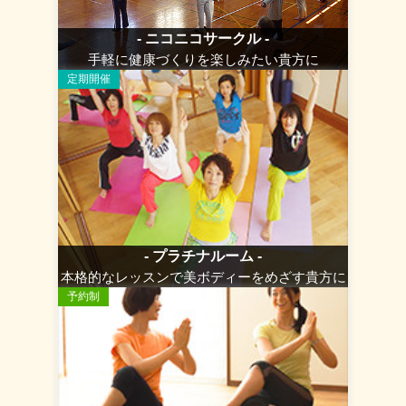
- ニコニコサークル -
手軽に健康づくりを楽しみたい貴方に
定期開催
- プラチナルーム -
本格的なレッスンで美ボディーをめざす貴方に
予約制