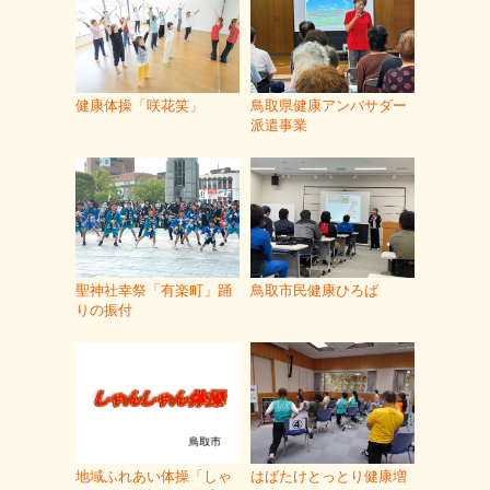
健康体操「咲花笑」
鳥取県健康アンバサダー
派遣事業
聖神社幸祭「有楽町」踊
鳥取市民健康ひろば
りの振付
地域ふれあい体操「しゃ
はばたけとっとり健康増