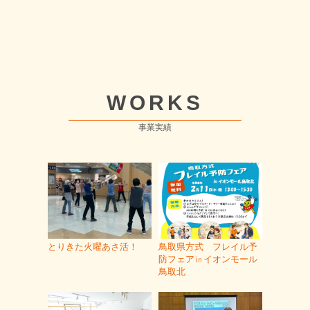
WORKS
事業実績
とりきた火曜あさ活！
鳥取県方式 フレイル予
防フェア㏌イオンモール
鳥取北