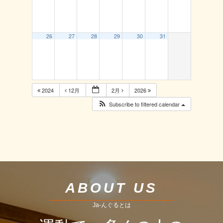
26
27
28
29
30
31
2024
12月
2月
2026
Subscribe to filtered calendar
ABOUT US
Ja-んぐるとは