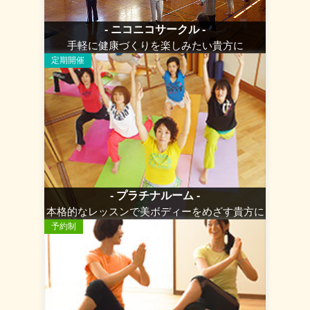
- ニコニコサークル -
手軽に健康づくりを楽しみたい貴方に
定期開催
- プラチナルーム -
本格的なレッスンで美ボディーをめざす貴方に
予約制