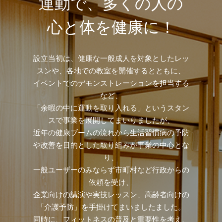
運動で、多くの人の
心と体を健康に！
設立当初は、健康な一般成人を対象としたレッ
スンや、各地での教室を開催するとともに、
イベントでのデモンストレーションを担当する
など、
「余暇の中に運動を取り入れる」というスタン
スで事業を展開してまいりましたが、
近年の健康ブームの流れから生活習慣病の予防
や改善を目的とした取り組みが事業の中心とな
り、
一般ユーザーのみならず市町村など行政からの
依頼を受け、
企業向けの講演や実技レッスン、高齢者向けの
「介護予防」を手掛けてまいましたました。
同時に、フィットネスの普及と重要性を考え、