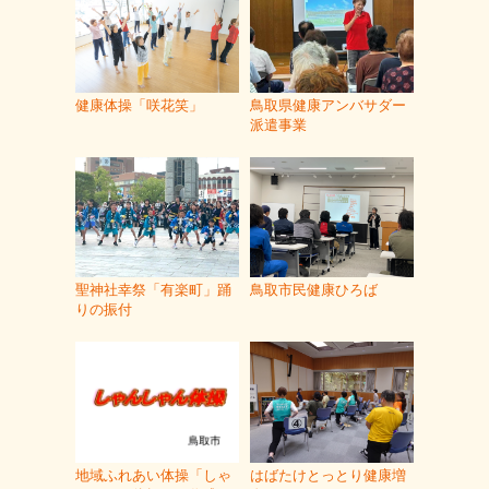
健康体操「咲花笑」
鳥取県健康アンバサダー
派遣事業
聖神社幸祭「有楽町」踊
鳥取市民健康ひろば
りの振付
地域ふれあい体操「しゃ
はばたけとっとり健康増