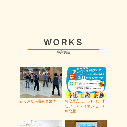
WORKS
事業実績
とりきた火曜あさ活！
鳥取県方式 フレイル予
防フェア㏌イオンモール
鳥取北