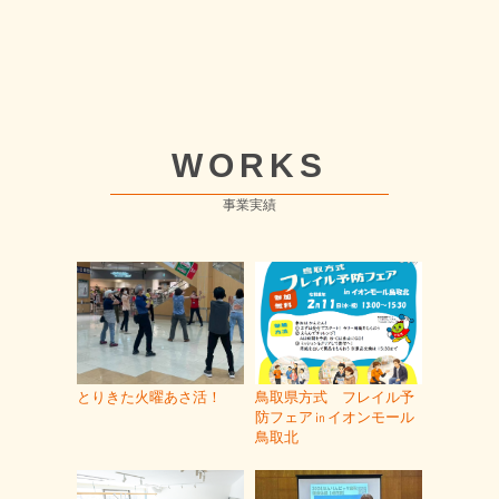
WORKS
事業実績
とりきた火曜あさ活！
鳥取県方式 フレイル予
防フェア㏌イオンモール
鳥取北