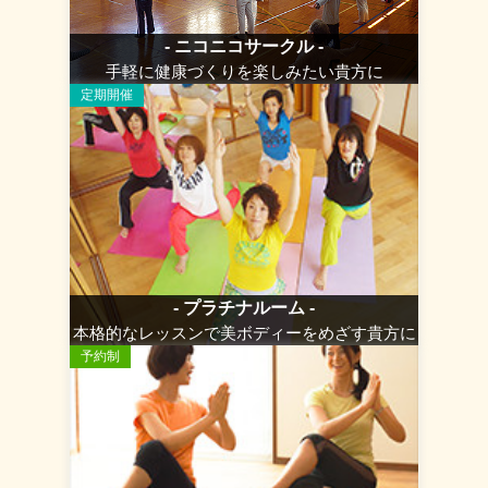
- ニコニコサークル -
手軽に健康づくりを楽しみたい貴方に
定期開催
- プラチナルーム -
本格的なレッスンで美ボディーをめざす貴方に
予約制