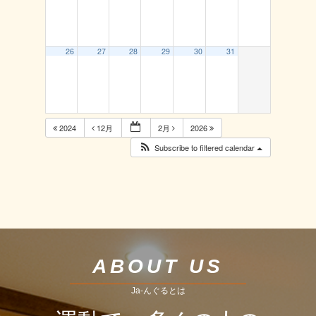
26
27
28
29
30
31
2024
12月
2月
2026
Subscribe to filtered calendar
ABOUT US
Ja-んぐるとは