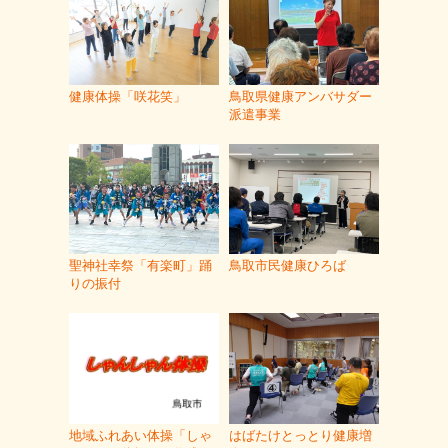
健康体操「咲花笑」
鳥取県健康アンバサダー
派遣事業
聖神社幸祭「有楽町」踊
鳥取市民健康ひろば
りの振付
地域ふれあい体操「しゃ
はばたけとっとり健康増