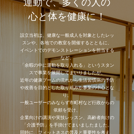
運動で、多くの人の
心と体を健康に！
設立当初は、健康な一般成人を対象としたレッ
スンや、各地での教室を開催するとともに、
イベントでのデモンストレーションを担当する
など、
「余暇の中に運動を取り入れる」というスタン
スで事業を展開してまいりましたが、
近年の健康ブームの流れから生活習慣病の予防
や改善を目的とした取り組みが事業の中心とな
り、
一般ユーザーのみならず市町村など行政からの
依頼を受け、
企業向けの講演や実技レッスン、高齢者向けの
「介護予防」を手掛けてまいましたました。
同時に、フィットネスの普及と重要性を考え、