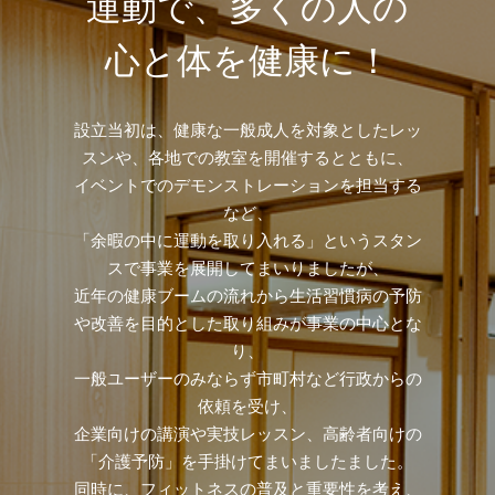
運動で、多くの人の
心と体を健康に！
設立当初は、健康な一般成人を対象としたレッ
スンや、各地での教室を開催するとともに、
イベントでのデモンストレーションを担当する
など、
「余暇の中に運動を取り入れる」というスタン
スで事業を展開してまいりましたが、
近年の健康ブームの流れから生活習慣病の予防
や改善を目的とした取り組みが事業の中心とな
り、
一般ユーザーのみならず市町村など行政からの
依頼を受け、
企業向けの講演や実技レッスン、高齢者向けの
「介護予防」を手掛けてまいましたました。
同時に、フィットネスの普及と重要性を考え、