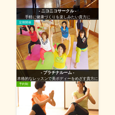
- ニコニコサークル -
手軽に健康づくりを楽しみたい貴方に
定期開催
- プラチナルーム -
本格的なレッスンで美ボディーをめざす貴方に
予約制