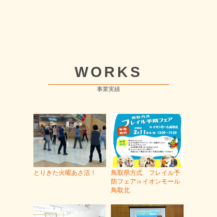
WORKS
事業実績
とりきた火曜あさ活！
鳥取県方式 フレイル予
防フェア㏌イオンモール
鳥取北