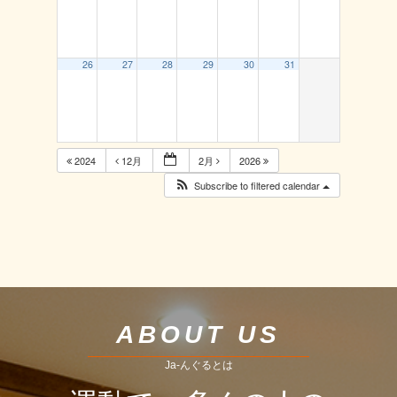
26
27
28
29
30
31
2024
12月
2月
2026
Subscribe to filtered calendar
ABOUT US
Ja-んぐるとは