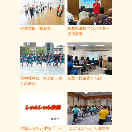
健康体操「咲花笑」
鳥取県健康アンバサダー
派遣事業
聖神社幸祭「有楽町」踊
鳥取市民健康ひろば
りの振付
地域ふれあい体操「しゃ
はばたけとっとり健康増