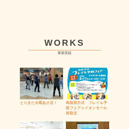
WORKS
事業実績
とりきた火曜あさ活！
鳥取県方式 フレイル予
防フェア㏌イオンモール
鳥取北