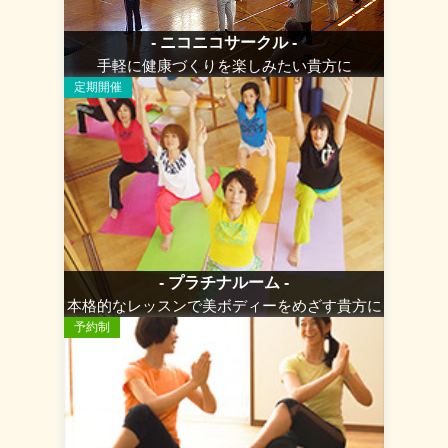
- ニコニコサークル -
手軽に健康づくりを楽しみたい貴方に
定期開催
- プラチナルーム -
本格的なレッスンで美ボディーをめざす貴方に
予約制