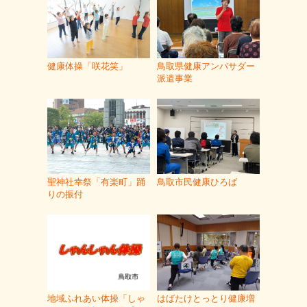
健康体操「咲花笑」
鳥取県健康アンバサダー
派遣事業
聖神社幸祭「有楽町」踊
鳥取市民健康ひろば
りの振付
地域ふれあい体操「しゃ
はばたけとっとり健康増