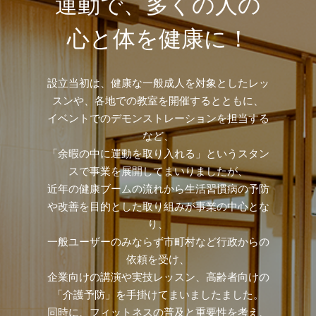
運動で、多くの人の
心と体を健康に！
設立当初は、健康な一般成人を対象としたレッ
スンや、各地での教室を開催するとともに、
イベントでのデモンストレーションを担当する
など、
「余暇の中に運動を取り入れる」というスタン
スで事業を展開してまいりましたが、
近年の健康ブームの流れから生活習慣病の予防
や改善を目的とした取り組みが事業の中心とな
り、
一般ユーザーのみならず市町村など行政からの
依頼を受け、
企業向けの講演や実技レッスン、高齢者向けの
「介護予防」を手掛けてまいましたました。
同時に、フィットネスの普及と重要性を考え、