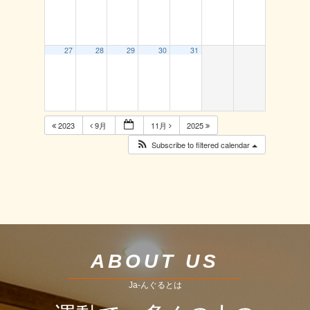
27
28
29
30
31
2023
9月
11月
2025
Subscribe to filtered calendar
ABOUT US
Ja-んぐるとは