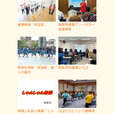
健康体操「咲花笑」
鳥取県健康アンバサダー
派遣事業
聖神社幸祭「有楽町」踊
鳥取市民健康ひろば
りの振付
地域ふれあい体操「しゃ
はばたけとっとり健康増