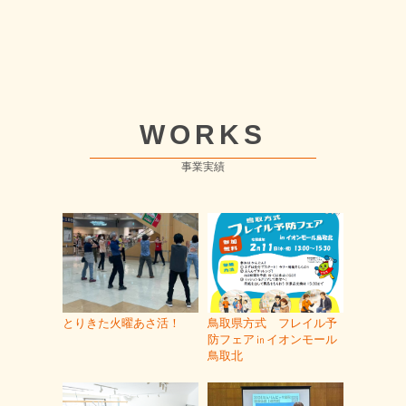
WORKS
事業実績
とりきた火曜あさ活！
鳥取県方式 フレイル予
防フェア㏌イオンモール
鳥取北