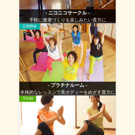
- ニコニコサークル -
手軽に健康づくりを楽しみたい貴方に
定期開催
- プラチナルーム -
本格的なレッスンで美ボディーをめざす貴方に
予約制