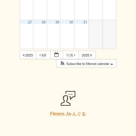
27
28
29
30
31
2023
9月
11月
2025
Subscribe to filtered calendar
Fitness Ja-んぐる