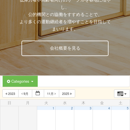
し、
公的機関との協働をすすめることで、
より多くの運動継続者を増やすことを目指して
まいります。
会社概要を見る
Categories
2023
9月
11月
2025
日
月
火
水
木
金
土
1
2
3
4
5