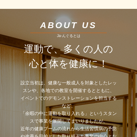
ABOUT US
Ja-んぐるとは
運動で、多くの人の
心と体を健康に！
設立当初は、健康な一般成人を対象としたレッ
スンや、各地での教室を開催するとともに、
イベントでのデモンストレーションを担当する
など、
「余暇の中に運動を取り入れる」というスタン
スで事業を展開してまいりましたが、
近年の健康ブームの流れから生活習慣病の予防
や改善を目的とした取り組みが事業の中心とな