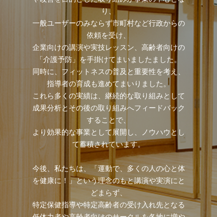
り、
一般ユーザーのみならず市町村など行政からの
依頼を受け、
企業向けの講演や実技レッスン、高齢者向けの
「介護予防」を手掛けてまいましたました。
同時に、フィットネスの普及と重要性を考え、
指導者の育成も進めてまいりました。
これら多くの実績は、継続的な取り組みとして
成果分析とその後の取り組みへフィードバック
することで、
より効果的な事業として展開し、ノウハウとし
て蓄積されています。
今後、私たちは、「運動で、多くの人の心と体
を健康に！」という理念のもと講演や実演にと
どまらず、
特定保健指導や特定高齢者の受け入れ先となる
低体力者や高齢者向けのサークルを各地に増や