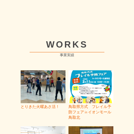
WORKS
事業実績
とりきた火曜あさ活！
鳥取県方式 フレイル予
防フェア㏌イオンモール
鳥取北