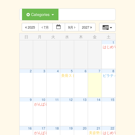
Categories
2025
7月
9月
2027
日
月
火
水
木
金
土
1
はじめてのダンス
2
3
4
5
6
7
8
美骨ストレッチ 湖山
ピラティスヨ～ガ
9
10
11
12
13
14
15
がんばるエアロ 丸由
16
17
18
19
20
21
22
がんばるエアロ 丸由
美姿勢ヨガ（高草）
はじめてのダンス