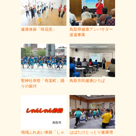
健康体操「咲花笑」
鳥取県健康アンバサダー
派遣事業
聖神社幸祭「有楽町」踊
鳥取市民健康ひろば
りの振付
地域ふれあい体操「しゃ
はばたけとっとり健康増