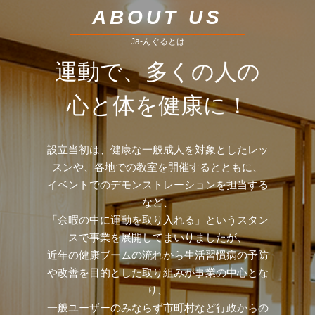
ABOUT US
Ja-んぐるとは
運動で、多くの人の
心と体を健康に！
設立当初は、健康な一般成人を対象としたレッ
スンや、各地での教室を開催するとともに、
イベントでのデモンストレーションを担当する
など、
「余暇の中に運動を取り入れる」というスタン
スで事業を展開してまいりましたが、
近年の健康ブームの流れから生活習慣病の予防
や改善を目的とした取り組みが事業の中心とな
り、
一般ユーザーのみならず市町村など行政からの