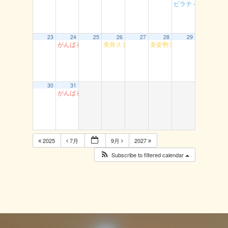
ピラティスヨ～ガ
23
24
25
26
27
28
29
がんばるエアロ 丸由
美骨ストレッチ 湖山
美姿勢ヨガ（高草）
30
31
がんばるエアロ 丸由
2025
7月
9月
2027
Subscribe to filtered calendar