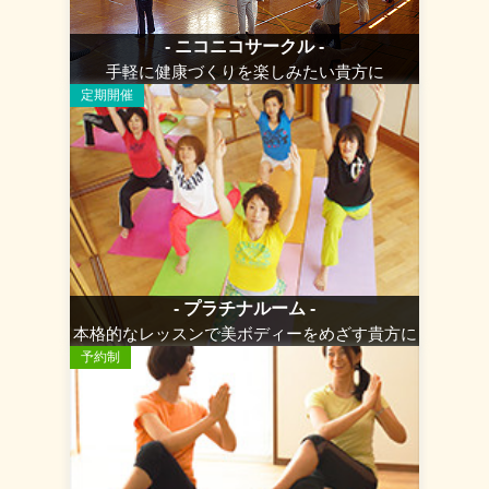
- ニコニコサークル -
手軽に健康づくりを楽しみたい貴方に
定期開催
- プラチナルーム -
本格的なレッスンで美ボディーをめざす貴方に
予約制