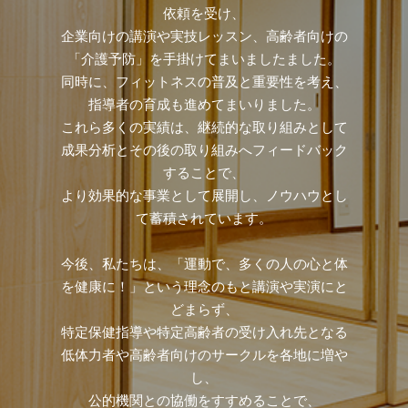
依頼を受け、
企業向けの講演や実技レッスン、高齢者向けの
「介護予防」を手掛けてまいましたました。
同時に、フィットネスの普及と重要性を考え、
指導者の育成も進めてまいりました。
これら多くの実績は、継続的な取り組みとして
成果分析とその後の取り組みへフィードバック
することで、
より効果的な事業として展開し、ノウハウとし
て蓄積されています。
今後、私たちは、「運動で、多くの人の心と体
を健康に！」という理念のもと講演や実演にと
どまらず、
特定保健指導や特定高齢者の受け入れ先となる
低体力者や高齢者向けのサークルを各地に増や
し、
公的機関との協働をすすめることで、