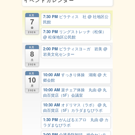
イベントカレンダー
8月
7:30 PM
ピラティス 社
@ 社地区公
7
民館
金
7:30 PM
リングストレッチ（松保）
2026
@ 松保地区公民館
8月
2:00 PM
ピラティスヨ～ガ 岩美
@
8
岩美文化センター
土
2026
8月
10:00 AM
すっきり体操 湖南
@ 大
10
郷会館
月
10:00 AM
楽チェア体操 丸由
@ 丸
2026
由百貨店（5F）会議室
10:30 AM
オドリマス（ラボ）
@ 丸
由百貨店（5F）カラダまなびラボ
1:30 PM
がんばるエアロ 丸由
@ カ
ラダまなびラボ
2:00 PM
介護予防智頭 総合センタ