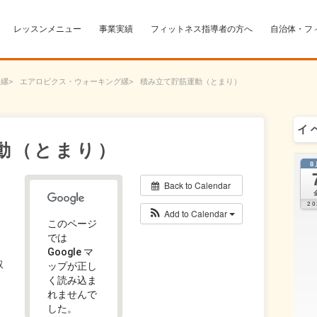
レッスンメニュー
事業実績
フィットネス指導者の方へ
自治体・フ
ー
エアロビクス・ウォーキング
積み立て貯筋運動（とまり）
イ
動（とまり）
8
Back to Calendar
20
Add to Calendar
このページ
では
Google マ
取
ップが正し
く読み込ま
れませんで
した。