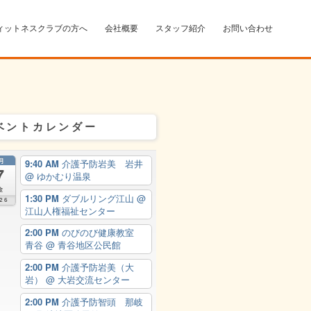
ィットネスクラブの方へ
会社概要
スタッフ紹介
お問い合わせ
ベントカレンダー
月
9:40 AM
介護予防岩美 岩井
7
@ ゆかむり温泉
金
1:30 PM
ダブルリング江山
@
26
江山人権福祉センター
2:00 PM
のびのび健康教室
青谷
@ 青谷地区公民館
2:00 PM
介護予防岩美（大
岩）
@ 大岩交流センター
2:00 PM
介護予防智頭 那岐