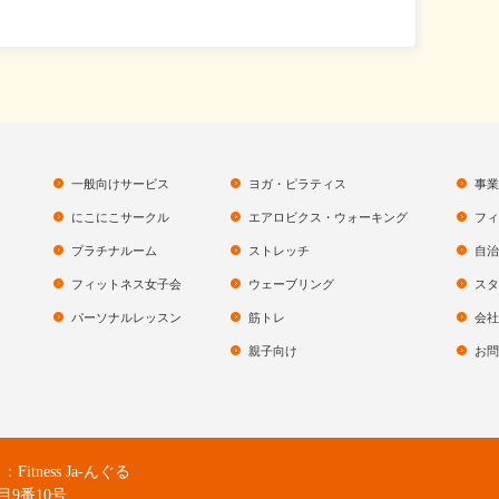
一般向けサービス
ヨガ・ピラティス
事業
にこにこサークル
エアロビクス・ウォーキング
フィ
プラチナルーム
ストレッチ
自治
フィットネス女子会
ウェーブリング
スタ
パーソナルレッスン
筋トレ
会社
親子向け
お問
ness Ja-んぐる
目9番10号