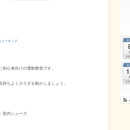
この
OK
-
ウェ
ブサ
イト
の所
有者
です
8
ウォーキング
か？
20
8
た初心者向けの運動教室です。
1
20
気持ちよくカラダを動かしましょう。
・室内シューズ