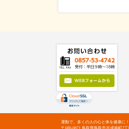
運動で、多くの人の心と体を健康に！：Fit
〒680-0871 鳥取県鳥取市吉成南町2丁