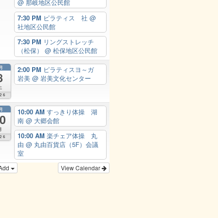
@ 那岐地区公民館
7:30 PM
ピラティス 社
@
社地区公民館
7:30 PM
リングストレッチ
（松保）
@ 松保地区公民館
月
2:00 PM
ピラティスヨ～ガ
8
岩美
@ 岩美文化センター
土
26
月
10:00 AM
すっきり体操 湖
0
南
@ 大郷会館
月
10:00 AM
楽チェア体操 丸
26
由
@ 丸由百貨店（5F）会議
室
Add
View Calendar