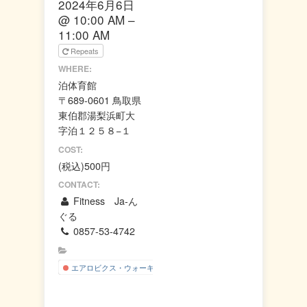
2024年6月6日
この
@ 10:00 AM –
OK
ウェ
11:00 AM
ブサ
Repeats
イト
の所
WHERE:
有者
泊体育館
です
か？
〒689-0601 鳥取県
東伯郡湯梨浜町大
字泊１２５８−１
COST:
(税込)500円
CONTACT:
Fitness Ja-ん
ぐる
0857-53-4742
エアロビクス・ウォーキング