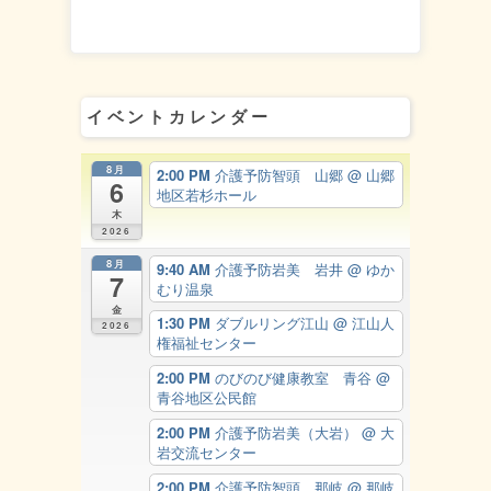
イベントカレンダー
8月
2:00 PM
介護予防智頭 山郷
@ 山郷
6
地区若杉ホール
木
2026
8月
9:40 AM
介護予防岩美 岩井
@ ゆか
7
むり温泉
金
1:30 PM
ダブルリング江山
@ 江山人
2026
権福祉センター
2:00 PM
のびのび健康教室 青谷
@
青谷地区公民館
2:00 PM
介護予防岩美（大岩）
@ 大
岩交流センター
2:00 PM
介護予防智頭 那岐
@ 那岐