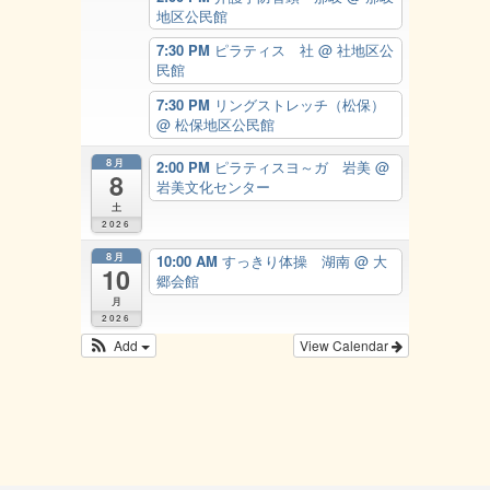
地区公民館
7:30 PM
ピラティス 社
@ 社地区公
民館
7:30 PM
リングストレッチ（松保）
@ 松保地区公民館
8月
2:00 PM
ピラティスヨ～ガ 岩美
@
8
岩美文化センター
土
2026
8月
10:00 AM
すっきり体操 湖南
@ 大
10
郷会館
月
2026
Add
View Calendar