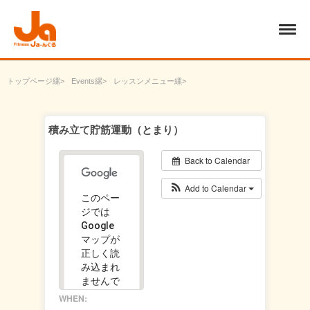
トップページ
Events
レッスンメニュー
エアロビクス・ウォーキング
積み立て貯筋運動（とまり）
積み立て貯筋運動（とまり）
Back to Calendar
Add to Calendar
このペー
ジでは
Google
マップが
正しく読
み込まれ
ませんで
した。
WHEN: