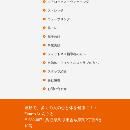
エアロビクス・ウォーキング
ストレッチ
ウェーブリング
筋トレ
親子向け
事業実績
フィットネス指導者の方へ
自治体・フィットネスクラブの方へ
スタッフ紹介
会社概要
お問い合わせ
運動で、多くの人の心と体を健康に！：
Fitness Ja-んぐる
〒680-0871 鳥取県鳥取市吉成南町2丁目9番
10号