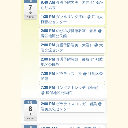
8月
9:40 AM
介護予防岩美 岩井
@ ゆか
7
むり温泉
金
1:30 PM
ダブルリング江山
@ 江山人
2026
権福祉センター
2:00 PM
のびのび健康教室 青谷
@
青谷地区公民館
2:00 PM
介護予防岩美（大岩）
@ 大
岩交流センター
2:00 PM
介護予防智頭 那岐
@ 那岐
地区公民館
7:30 PM
ピラティス 社
@ 社地区公
民館
7:30 PM
リングストレッチ（松保）
@ 松保地区公民館
8月
2:00 PM
ピラティスヨ～ガ 岩美
@
8
岩美文化センター
土
2026
8月