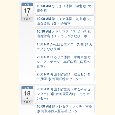
8月
10:00 AM
すっきり体操 湖南
@ 大
17
郷会館
月
10:00 AM
楽チェア体操 丸由
@ 丸
2026
由百貨店（5F）会議室
10:30 AM
オドリマス（ラボ）
@ 丸
由百貨店（5F）カラダまなびラボ
1:30 PM
がんばるエアロ 丸由
@ カ
ラダまなびラボ
2:00 PM
ゆるリハ体操 幸町南館
@
シニアステージ 幸町南館（南館の
食堂）
2:00 PM
介護予防智頭 総合センタ
ー月曜
@ 智頭町総合センター
8月
9:30 AM
介護予防岩美（すこやかセ
18
ンター）
@ 岩美病院内(すこやかセ
ンター)
火
2026
10:00 AM
筋トレ＆ストレッチ 富桑
@ 鳥取市西人権福祉センター