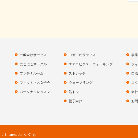
一般向けサービス
ヨガ・ピラティス
事業
にこにこサークル
エアロビクス・ウォーキング
フィ
プラチナルーム
ストレッチ
自治
フィットネス女子会
ウェーブリング
スタ
パーソナルレッスン
筋トレ
会社
親子向け
お問
ness Ja-んぐる