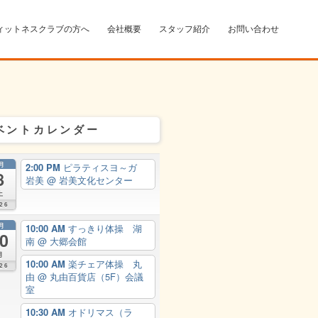
ィットネスクラブの方へ
会社概要
スタッフ紹介
お問い合わせ
ベントカレンダー
月
2:00 PM
ピラティスヨ～ガ
8
岩美
@ 岩美文化センター
土
26
月
10:00 AM
すっきり体操 湖
0
南
@ 大郷会館
月
10:00 AM
楽チェア体操 丸
26
由
@ 丸由百貨店（5F）会議
室
10:30 AM
オドリマス（ラ