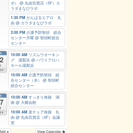
ボ）
@ 丸由百貨店（5F）カ
ラダまなびラボ
1:30 PM
がんばるエアロ 丸
由
@ カラダまなびラボ
2:00 PM
介護予防智頭 総合
センター月曜
@ 智頭町総合
センター
月
10:00 AM
リズムウオーキン
2
グ 湯梨浜
@ ハワイアロハ
ホール湯梨浜
水
26
10:00 AM
介護予防智頭 総
合センター（水）
@ 智頭町
総合センター
月
10:00 AM
すっきり体操 湖
7
南
@ 大郷会館
月
10:00 AM
楽チェア体操 丸
26
由
@ 丸由百貨店（5F）会議
室
Add
View Calendar