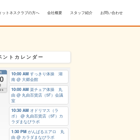
ィットネスクラブの方へ
会社概要
スタッフ紹介
お問い合わせ
ベントカレンダー
月
10:00 AM
すっきり体操 湖
0
南
@ 大郷会館
月
10:00 AM
楽チェア体操 丸
26
由
@ 丸由百貨店（5F）会議
室
10:30 AM
オドリマス（ラ
ボ）
@ 丸由百貨店（5F）カ
ラダまなびラボ
1:30 PM
がんばるエアロ 丸
由
@ カラダまなびラボ