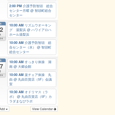
2:00 PM
介護予防智頭 総合
センター月曜
@ 智頭町総合
センター
月
10:00 AM
リズムウオーキン
2
グ 湯梨浜
@ ハワイアロハ
ホール湯梨浜
水
26
10:00 AM
介護予防智頭 総
合センター（水）
@ 智頭町
総合センター
月
10:00 AM
すっきり体操 湖
7
南
@ 大郷会館
月
10:00 AM
楽チェア体操 丸
26
由
@ 丸由百貨店（5F）会議
室
10:30 AM
オドリマス（ラ
ボ）
@ 丸由百貨店（5F）カ
ラダまなびラボ
Add
View Calendar