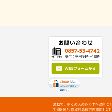
運動で、多くの人の心と体を健康に！：Fit
〒680-0871 鳥取県鳥取市吉成南町2丁