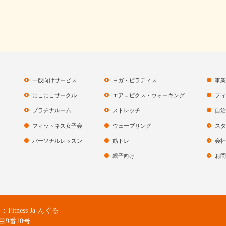
一般向けサービス
ヨガ・ピラティス
事業
にこにこサークル
エアロビクス・ウォーキング
フィ
プラチナルーム
ストレッチ
自治
フィットネス女子会
ウェーブリング
スタ
パーソナルレッスン
筋トレ
会社
親子向け
お問
ness Ja-んぐる
目9番10号