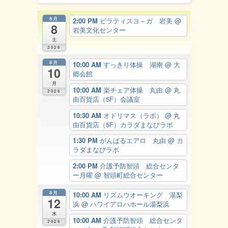
8月
2:00 PM
ピラティスヨ～ガ 岩美
@
8
岩美文化センター
土
2026
8月
10:00 AM
すっきり体操 湖南
@ 大
10
郷会館
月
10:00 AM
楽チェア体操 丸由
@ 丸
2026
由百貨店（5F）会議室
10:30 AM
オドリマス（ラボ）
@ 丸
由百貨店（5F）カラダまなびラボ
1:30 PM
がんばるエアロ 丸由
@ カ
ラダまなびラボ
2:00 PM
介護予防智頭 総合センタ
ー月曜
@ 智頭町総合センター
8月
10:00 AM
リズムウオーキング 湯梨
12
浜
@ ハワイアロハホール湯梨浜
水
10:00 AM
介護予防智頭 総合センタ
2026