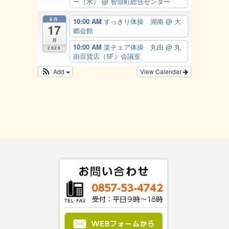
ー（水）
@ 智頭町総合センター
8月
10:00 AM
すっきり体操 湖南
@ 大
17
郷会館
月
10:00 AM
楽チェア体操 丸由
@ 丸
2026
由百貨店（5F）会議室
Add
View Calendar