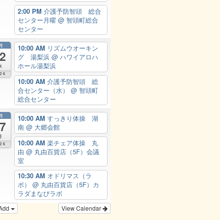
2:00 PM
介護予防智頭 総合
センター月曜
@ 智頭町総合
センター
月
10:00 AM
リズムウオーキン
2
グ 湯梨浜
@ ハワイアロハ
ホール湯梨浜
水
26
10:00 AM
介護予防智頭 総
合センター（水）
@ 智頭町
総合センター
月
10:00 AM
すっきり体操 湖
7
南
@ 大郷会館
月
10:00 AM
楽チェア体操 丸
26
由
@ 丸由百貨店（5F）会議
室
10:30 AM
オドリマス（ラ
ボ）
@ 丸由百貨店（5F）カ
ラダまなびラボ
Add
View Calendar