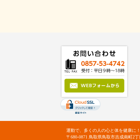
運動で、多くの人の心と体を健康に！：Fit
〒680-0871 鳥取県鳥取市吉成南町2丁