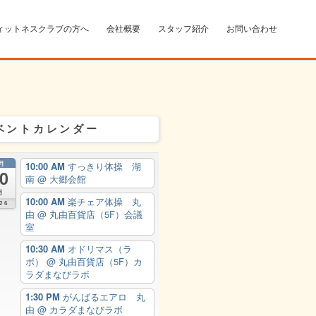
ィットネスクラブの方へ
会社概要
スタッフ紹介
お問い合わせ
ベントカレンダー
月
10:00 AM
すっきり体操 湖
0
南
@ 大郷会館
月
10:00 AM
楽チェア体操 丸
26
由
@ 丸由百貨店（5F）会議
室
10:30 AM
オドリマス（ラ
ボ）
@ 丸由百貨店（5F）カ
ラダまなびラボ
1:30 PM
がんばるエアロ 丸
由
@ カラダまなびラボ