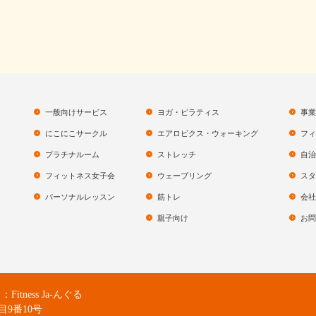
一般向けサービス
ヨガ・ピラティス
事業
にこにこサークル
エアロビクス・ウォーキング
フィ
プラチナルーム
ストレッチ
自治
フィットネス女子会
ウェーブリング
スタ
パーソナルレッスン
筋トレ
会社
親子向け
お問
ness Ja-んぐる
目9番10号