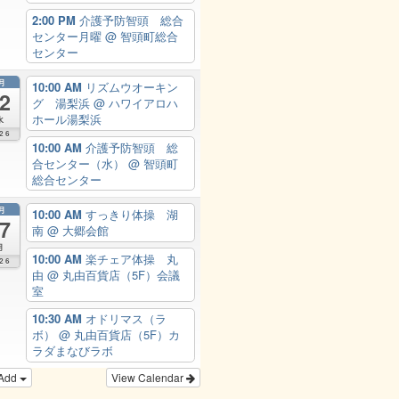
2:00 PM
介護予防智頭 総合
センター月曜
@ 智頭町総合
センター
月
10:00 AM
リズムウオーキン
2
グ 湯梨浜
@ ハワイアロハ
ホール湯梨浜
水
26
10:00 AM
介護予防智頭 総
合センター（水）
@ 智頭町
総合センター
月
10:00 AM
すっきり体操 湖
7
南
@ 大郷会館
月
10:00 AM
楽チェア体操 丸
26
由
@ 丸由百貨店（5F）会議
室
10:30 AM
オドリマス（ラ
ボ）
@ 丸由百貨店（5F）カ
ラダまなびラボ
Add
View Calendar