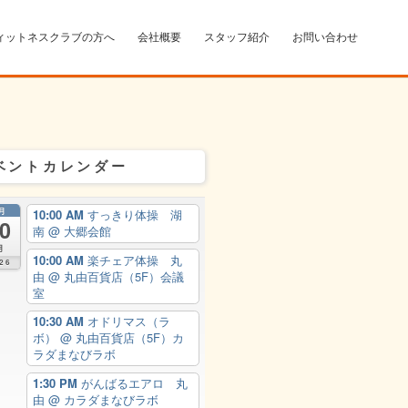
ィットネスクラブの方へ
会社概要
スタッフ紹介
お問い合わせ
ベントカレンダー
月
10:00 AM
すっきり体操 湖
0
南
@ 大郷会館
月
10:00 AM
楽チェア体操 丸
26
由
@ 丸由百貨店（5F）会議
室
10:30 AM
オドリマス（ラ
ボ）
@ 丸由百貨店（5F）カ
ラダまなびラボ
1:30 PM
がんばるエアロ 丸
由
@ カラダまなびラボ