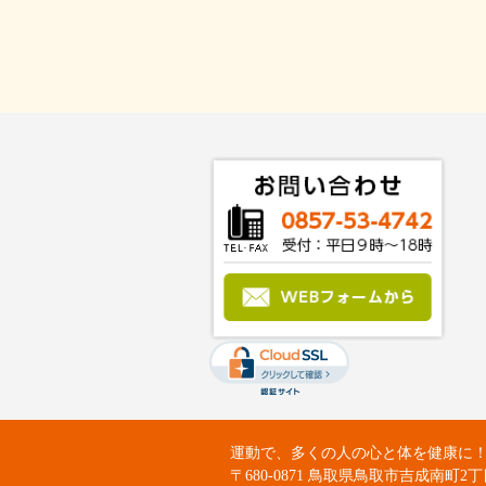
運動で、多くの人の心と体を健康に！：Fit
〒680-0871 鳥取県鳥取市吉成南町2丁