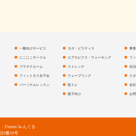
一般向けサービス
ヨガ・ピラティス
事業
にこにこサークル
エアロビクス・ウォーキング
フィ
プラチナルーム
ストレッチ
自治
フィットネス女子会
ウェーブリング
スタ
パーソナルレッスン
筋トレ
会社
親子向け
お問
ness Ja-んぐる
目9番10号