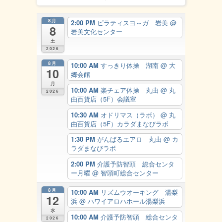
8月
2:00 PM
ピラティスヨ～ガ 岩美
@
8
岩美文化センター
土
2026
8月
10:00 AM
すっきり体操 湖南
@ 大
10
郷会館
月
10:00 AM
楽チェア体操 丸由
@ 丸
2026
由百貨店（5F）会議室
10:30 AM
オドリマス（ラボ）
@ 丸
由百貨店（5F）カラダまなびラボ
1:30 PM
がんばるエアロ 丸由
@ カ
ラダまなびラボ
2:00 PM
介護予防智頭 総合センタ
ー月曜
@ 智頭町総合センター
8月
10:00 AM
リズムウオーキング 湯梨
12
浜
@ ハワイアロハホール湯梨浜
水
10:00 AM
介護予防智頭 総合センタ
2026