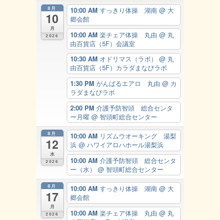
8月
10:00 AM
すっきり体操 湖南
@ 大
10
郷会館
月
10:00 AM
楽チェア体操 丸由
@ 丸
2026
由百貨店（5F）会議室
10:30 AM
オドリマス（ラボ）
@ 丸
由百貨店（5F）カラダまなびラボ
1:30 PM
がんばるエアロ 丸由
@ カ
ラダまなびラボ
2:00 PM
介護予防智頭 総合センタ
ー月曜
@ 智頭町総合センター
8月
10:00 AM
リズムウオーキング 湯梨
12
浜
@ ハワイアロハホール湯梨浜
水
10:00 AM
介護予防智頭 総合センタ
2026
ー（水）
@ 智頭町総合センター
8月
10:00 AM
すっきり体操 湖南
@ 大
17
郷会館
月
10:00 AM
楽チェア体操 丸由
@ 丸
2026