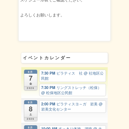
スケジュール表でご確認ください。
よろしくお願いします。
イベントカレンダー
8月
7:30 PM
ピラティス 社
@ 社地区公
7
民館
金
7:30 PM
リングストレッチ（松保）
2026
@ 松保地区公民館
8月
2:00 PM
ピラティスヨ～ガ 岩美
@
8
岩美文化センター
土
2026
8月
10:00 AM
すっきり体操 湖南
@ 大