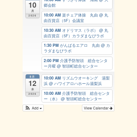
10
郷会館
月
10:00 AM
楽チェア体操 丸由
@ 丸
2026
由百貨店（5F）会議室
10:30 AM
オドリマス（ラボ）
@ 丸
由百貨店（5F）カラダまなびラボ
1:30 PM
がんばるエアロ 丸由
@ カ
ラダまなびラボ
2:00 PM
介護予防智頭 総合センタ
ー月曜
@ 智頭町総合センター
8月
10:00 AM
リズムウオーキング 湯梨
12
浜
@ ハワイアロハホール湯梨浜
水
10:00 AM
介護予防智頭 総合センタ
2026
ー（水）
@ 智頭町総合センター
Add
View Calendar